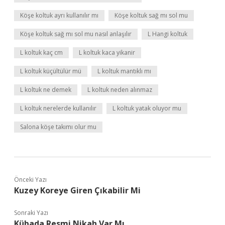
Köşe koltuk ayrı kullanılır mı
Köşe koltuk sağ mı sol mu
Köşe koltuk sağ mı sol mu nasıl anlaşılır
L Hangi koltuk
L koltuk kaç cm
L koltuk kaca yikanir
L koltuk küçültülür mü
L koltuk mantıklı mı
L koltuk ne demek
L koltuk neden alınmaz
L koltuk nerelerde kullanılır
L koltuk yatak oluyor mu
Salona köşe takımı olur mu
Önceki Yazı
Kuzey Koreye Giren Çıkabilir Mi
Sonraki Yazı
Kübada Resmi Nikah Var Mı