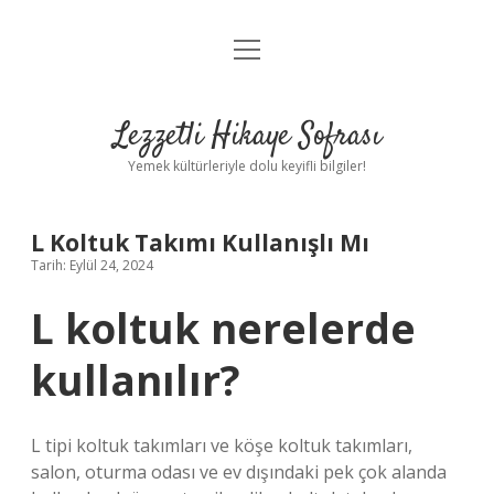
menüyü
Anasayfa
aç
Gizlilik Politikası
Lezzetli Hikaye Sofrası
Yasal Uyarı
Yemek kültürleriyle dolu keyifli bilgiler!
Hakkımızda
L Koltuk Takımı Kullanışlı Mı
Tarih: Eylül 24, 2024
L koltuk nerelerde
kullanılır?
L tipi koltuk takımları ve köşe koltuk takımları,
salon, oturma odası ve ev dışındaki pek çok alanda