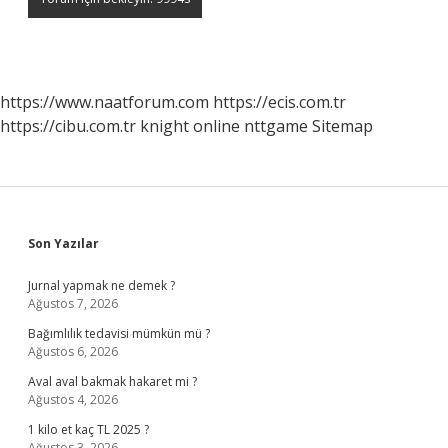
https://www.naatforum.com
https://ecis.com.tr
https://cibu.com.tr
knight online
nttgame
Sitemap
Sidebar
Son Yazılar
Jurnal yapmak ne demek ?
Ağustos 7, 2026
Bağımlılık tedavisi mümkün mü ?
Ağustos 6, 2026
Aval aval bakmak hakaret mi ?
Ağustos 4, 2026
1 kilo et kaç TL 2025 ?
Ağustos 3, 2026