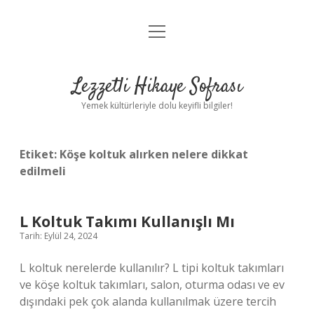
menüyü
Anasayfa
aç
Gizlilik Politikası
Lezzetli Hikaye Sofrası
Yasal Uyarı
Yemek kültürleriyle dolu keyifli bilgiler!
Hakkımızda
Etiket:
Köşe koltuk alırken nelere dikkat
edilmeli
L Koltuk Takımı Kullanışlı Mı
Tarih: Eylül 24, 2024
L koltuk nerelerde kullanılır? L tipi koltuk takımları
ve köşe koltuk takımları, salon, oturma odası ve ev
dışındaki pek çok alanda kullanılmak üzere tercih