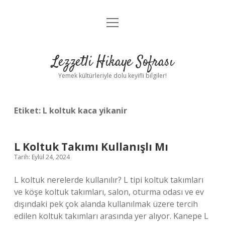
menüyü
Anasayfa
aç
Gizlilik Politikası
Lezzetli Hikaye Sofrası
Yasal Uyarı
Yemek kültürleriyle dolu keyifli bilgiler!
Hakkımızda
Etiket:
L koltuk kaca yikanir
L Koltuk Takımı Kullanışlı Mı
Tarih: Eylül 24, 2024
L koltuk nerelerde kullanılır? L tipi koltuk takımları
ve köşe koltuk takımları, salon, oturma odası ve ev
dışındaki pek çok alanda kullanılmak üzere tercih
edilen koltuk takımları arasında yer alıyor. Kanepe L