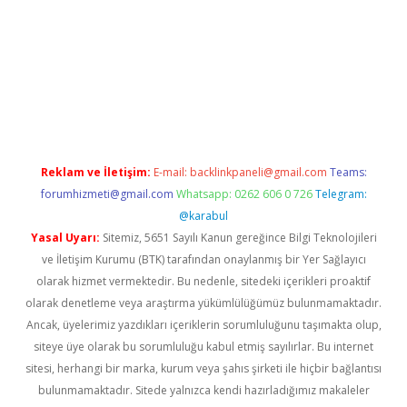
exper.xyz
Reklam ve İletişim:
E-mail:
backlinkpaneli@gmail.com
Teams:
forumhizmeti@gmail.com
Whatsapp: 0262 606 0 726
Telegram:
@karabul
Yasal Uyarı:
Sitemiz, 5651 Sayılı Kanun gereğince Bilgi Teknolojileri
ve İletişim Kurumu (BTK) tarafından onaylanmış bir Yer Sağlayıcı
olarak hizmet vermektedir. Bu nedenle, sitedeki içerikleri proaktif
olarak denetleme veya araştırma yükümlülüğümüz bulunmamaktadır.
Ancak, üyelerimiz yazdıkları içeriklerin sorumluluğunu taşımakta olup,
siteye üye olarak bu sorumluluğu kabul etmiş sayılırlar. Bu internet
sitesi, herhangi bir marka, kurum veya şahıs şirketi ile hiçbir bağlantısı
bulunmamaktadır. Sitede yalnızca kendi hazırladığımız makaleler