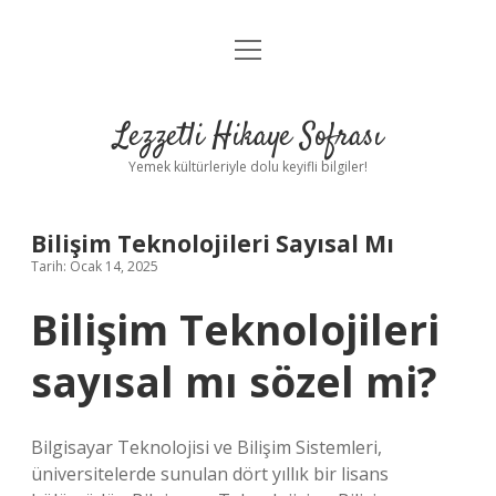
menüyü
Anasayfa
aç
Gizlilik Politikası
Lezzetli Hikaye Sofrası
Yasal Uyarı
Yemek kültürleriyle dolu keyifli bilgiler!
Hakkımızda
Bilişim Teknolojileri Sayısal Mı
Tarih: Ocak 14, 2025
Bilişim Teknolojileri
sayısal mı sözel mi?
Bilgisayar Teknolojisi ve Bilişim Sistemleri,
üniversitelerde sunulan dört yıllık bir lisans