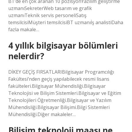
BT’de en çok aranan 10 pozisyonYazılım geliştirme
uzmanıSekreterWeb tasarım ve grafik
uzmanıTeknik servis personeliSatış
temsilcisiMüşteri temsilcisiBT uzmanıİş analistiDaha
fazla makale…
4 yıllık bilgisayar bölümleri
nelerdir?
DİKEY GEÇİŞ FIRSATLARIBilgisayar Programcılığı
Fakültesi’nden geçiş yapılabilecek resmi lisans
fakülteleri.Bilgisayar Mühendisliği.Bilgisayar
Teknolojisi ve Bilişim Sistemleri.Bilgisayar ve Eğitim
Teknolojileri Öğretmenliği.Bilgisayar ve Yazılım
Mühendisliği.Bilgisayar Bilişimi.Bilgi Sistemleri
Mühendisliği.Diğer makaleler…
Bilişim teknoloji maaşı ne