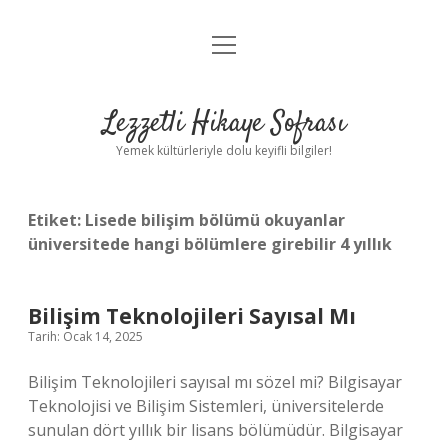
menüyü
Anasayfa
aç
Gizlilik Politikası
Lezzetli Hikaye Sofrası
Yasal Uyarı
Yemek kültürleriyle dolu keyifli bilgiler!
Hakkımızda
Etiket:
Lisede bilişim bölümü okuyanlar
üniversitede hangi bölümlere girebilir 4 yıllık
Bilişim Teknolojileri Sayısal Mı
Tarih: Ocak 14, 2025
Bilişim Teknolojileri sayısal mı sözel mi? Bilgisayar
Teknolojisi ve Bilişim Sistemleri, üniversitelerde
sunulan dört yıllık bir lisans bölümüdür. Bilgisayar