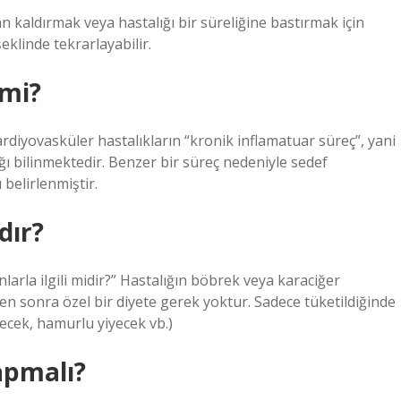
dan kaldırmak veya hastalığı bir süreliğine bastırmak için
şeklinde tekrarlayabilir.
 mi?
 Kardiyovasküler hastalıkların “kronik inflamatuar süreç”, yani
ğı bilinmektedir. Benzer bir süreç nedeniyle sedef
 belirlenmiştir.
dır?
nlarla ilgili midir?” Hastalığın böbrek veya karaciğer
nden sonra özel bir diyete gerek yoktur. Sadece tüketildiğinde
yecek, hamurlu yiyecek vb.)
apmalı?