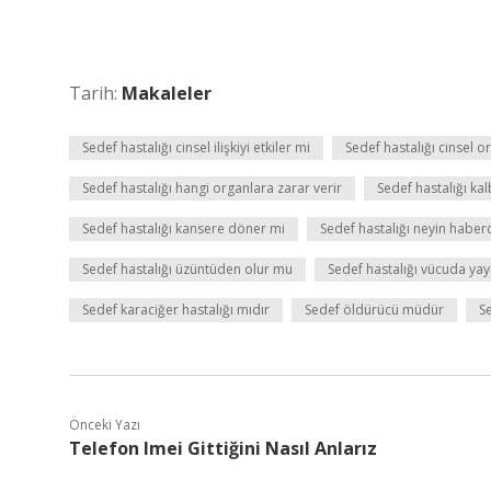
Tarih:
Makaleler
Sedef hastalığı cinsel ilişkiyi etkiler mi
Sedef hastalığı cinsel 
Sedef hastalığı hangi organlara zarar verir
Sedef hastalığı kal
Sedef hastalığı kansere döner mi
Sedef hastalığı neyin haberc
Sedef hastalığı üzüntüden olur mu
Sedef hastalığı vücuda yayı
Sedef karaciğer hastalığı mıdır
Sedef öldürücü müdür
S
Önceki Yazı
Telefon Imei Gittiğini Nasıl Anlarız