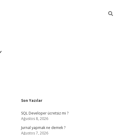
ı
Sidebar
Son Yazılar
betexper giriş
betexpe
SQL Developer ücretsiz mi ?
Ağustos 8, 2026
Jurnal yapmak ne demek ?
Ağustos 7, 2026