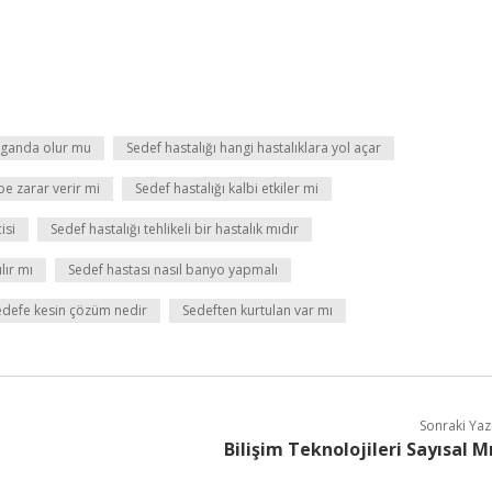
organda olur mu
Sedef hastalığı hangi hastalıklara yol açar
be zarar verir mi
Sedef hastalığı kalbi etkiler mi
isi
Sedef hastalığı tehlikeli bir hastalık mıdır
lır mı
Sedef hastası nasıl banyo yapmalı
edefe kesin çözüm nedir
Sedeften kurtulan var mı
Sonraki Yaz
Bilişim Teknolojileri Sayısal M