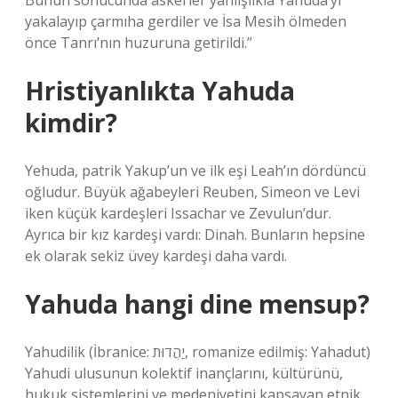
Bunun sonucunda askerler yanlışlıkla Yahuda’yı
yakalayıp çarmıha gerdiler ve İsa Mesih ölmeden
önce Tanrı’nın huzuruna getirildi.”
Hristiyanlıkta Yahuda
kimdir?
Yehuda, patrik Yakup’un ve ilk eşi Leah’ın dördüncü
oğludur. Büyük ağabeyleri Reuben, Simeon ve Levi
iken küçük kardeşleri Issachar ve Zevulun’dur.
Ayrıca bir kız kardeşi vardı: Dinah. Bunların hepsine
ek olarak sekiz üvey kardeşi daha vardı.
Yahuda hangi dine mensup?
Yahudilik (İbranice: יַהֲדוּת‎, romanize edilmiş: Yahadut)
Yahudi ulusunun kolektif inançlarını, kültürünü,
hukuk sistemlerini ve medeniyetini kapsayan etnik