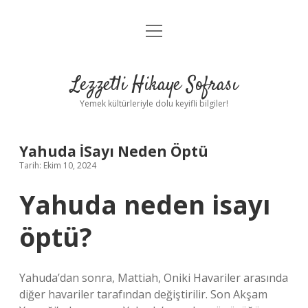
menüyü
Anasayfa
aç
Gizlilik Politikası
Lezzetli Hikaye Sofrası
Yasal Uyarı
Yemek kültürleriyle dolu keyifli bilgiler!
Hakkımızda
Yahuda İSayı Neden Öptü
Tarih: Ekim 10, 2024
Yahuda neden isayı
öptü?
Yahuda’dan sonra, Mattiah, Oniki Havariler arasında
diğer havariler tarafından değiştirilir. Son Akşam