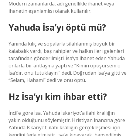
Modern zamanlarda, adı genellikle ihanet veya
ihanetin eşanlamlısı olarak kullanılır.
Yahuda İsa’yı öptü mü?
Yanında kılıç ve sopalarla silahlanmış büyük bir
kalabalık vardı, baş rahipler ve halkın ileri gelenleri
tarafından gönderilmişti. İsa’ya ihanet eden Yahuda
onlarla bir antlaşma yaptı ve “Kimin öpüşürsem o
İsa’dır, onu tutuklayın.” dedi. Doğrudan İsa’ya gitti ve
“Selam, Haham!” dedi ve onu öptü.
Hz İsa’yı kim ihbar etti?
İncil’e göre İsa, Yahuda İskariyot’a ilahi krallığın
yakın olduğunu söylemiştir. Hristiyan inancına göre
Yahuda İskariyot, ilahi krallığın gerçekleşmesi için
kendini feda etmiştir. İsa’yı kınayarak, hapsedilmiş