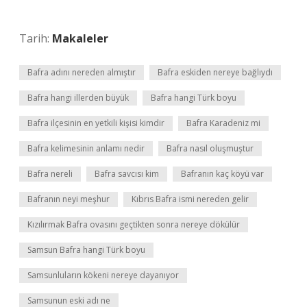
Tarih:
Makaleler
Bafra adını nereden almıştır
Bafra eskiden nereye bağlıydı
Bafra hangi illerden büyük
Bafra hangi Türk boyu
Bafra ilçesinin en yetkili kişisi kimdir
Bafra Karadeniz mi
Bafra kelimesinin anlamı nedir
Bafra nasıl oluşmuştur
Bafra nereli
Bafra savcısı kim
Bafranın kaç köyü var
Bafranın neyi meşhur
Kıbrıs Bafra ismi nereden gelir
Kızılırmak Bafra ovasını geçtikten sonra nereye dökülür
Samsun Bafra hangi Türk boyu
Samsunluların kökeni nereye dayanıyor
Samsunun eski adı ne