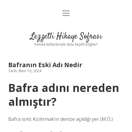
menüyü
Anasayfa
aç
Gizlilik Politikası
Lezzetli Hikaye Sofrası
Yasal Uyarı
Yemek kültürleriyle dolu keyifli bilgiler!
Hakkımızda
Bafranın Eski Adı Nedir
Tarih: Ekim 10, 2024
Bafra adını nereden
almıştır?
Bafra ismi; Kızılırmak’ın denize açıldığı yer (M.Ö.)