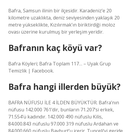
Bafra, Samsun ilinin bir ilçesidir. Karadeniz’e 20
kilometre uzaklıkta, deniz seviyesinden yaklaşık 20
metre yükseklikte, Kızılırmak’ın biriktirdiği moloz
ovası üzerine kurulmuş bir yerleşim yeridir.
Bafranın kaç köyü var?
Bafra Köyleri; Bafra Toplam 117… – Uyak Grup
Temizlik | Facebook.
Bafra hangi illerden büyük?
BAFRA NÜFUSU İLE 4 İLDEN BÜYÜKTÜR. Bafra’nın
nüfusu 142.000 761’dir, bunların 71.207’si erkek,
71.554’ü kadındır. 142.000 490 nüfuslu Kilis,
84.000.843 nüfuslu 97.000 319 nüfuslu Ardahan ve
84.000.660 nüfuslu Bayburt’u içerir. Tunceli’yi geride