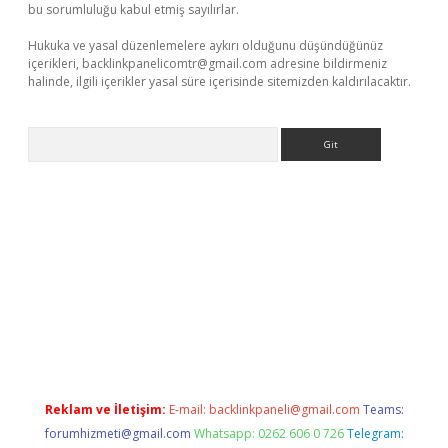
bu sorumluluğu kabul etmiş sayılırlar.
Hukuka ve yasal düzenlemelere aykırı olduğunu düşündüğünüz
içerikleri,
backlinkpanelicomtr@gmail.com
adresine bildirmeniz
halinde, ilgili içerikler yasal süre içerisinde sitemizden kaldırılacaktır.
Arama
iriş
betexper.xyz
Reklam ve İletişim:
E-mail:
backlinkpaneli@gmail.com
Teams:
forumhizmeti@gmail.com
Whatsapp: 0262 606 0 726
Telegram: