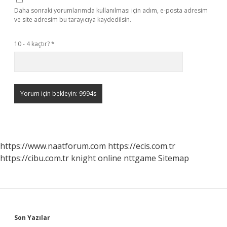
Daha sonraki yorumlarımda kullanılması için adım, e-posta adresim
ve site adresim bu tarayıcıya kaydedilsin.
10 - 4 kaçtır?
*
https://www.naatforum.com
https://ecis.com.tr
https://cibu.com.tr
knight online
nttgame
Sitemap
Sidebar
Son Yazılar