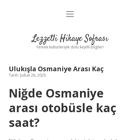
menüyü
Anasayfa
aç
Gizlilik Politikası
Lezzetli Hikaye Sofrası
Yasal Uyarı
Yemek kültürleriyle dolu keyifli bilgiler!
Hakkımızda
Ulukışla Osmaniye Arası Kaç
Tarih: Şubat 26, 2025
Niğde Osmaniye
arası otobüsle kaç
saat?