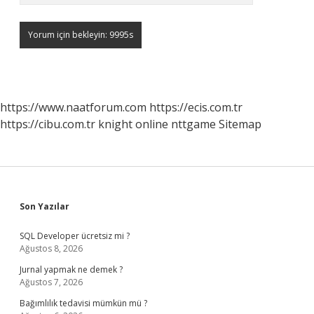
https://www.naatforum.com
https://ecis.com.tr
https://cibu.com.tr
knight online
nttgame
Sitemap
Sidebar
Son Yazılar
SQL Developer ücretsiz mi ?
Ağustos 8, 2026
Jurnal yapmak ne demek ?
Ağustos 7, 2026
Bağımlılık tedavisi mümkün mü ?