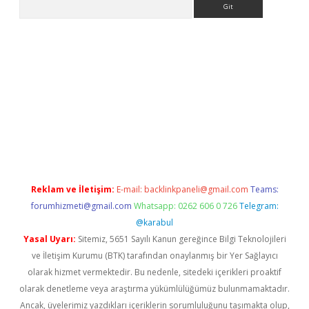
giriş
betexper.xyz
Reklam ve İletişim:
E-mail:
backlinkpaneli@gmail.com
Teams:
forumhizmeti@gmail.com
Whatsapp: 0262 606 0 726
Telegram:
@karabul
Yasal Uyarı:
Sitemiz, 5651 Sayılı Kanun gereğince Bilgi Teknolojileri
ve İletişim Kurumu (BTK) tarafından onaylanmış bir Yer Sağlayıcı
olarak hizmet vermektedir. Bu nedenle, sitedeki içerikleri proaktif
olarak denetleme veya araştırma yükümlülüğümüz bulunmamaktadır.
Ancak, üyelerimiz yazdıkları içeriklerin sorumluluğunu taşımakta olup,