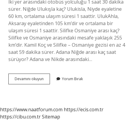
İki yer arasındaki otobüs yolculuğu 1 saat 30 dakika
sürer. Niğde Ulukışla kaç? Ulukisla, Niyde eyaletine
60 km, ortalama ulaşım süresi 1 saattir. UlukAhla,
Aksaray eyaletinden 105 km’dir ve ortalama bir
ulaşım süresi 1 saattir. Silifke Osmaniye arası kaç?
Silifke ve Osmaniye arasındaki mesafe yaklaşık 255
km’dir. Kamil Koç ve Silifke – Osmaniye gezisi en az 4
saat 59 dakika sürer. Adana Niğde arası kaç saat
sürüyor? Adana ve Nikde arasındaki…
Ulukışla
Devamını okuyun
Yorum Bırak
Osmaniye
Arası
Kaç
https://www.naatforum.com
https://ecis.com.tr
https://cibu.com.tr
Sitemap