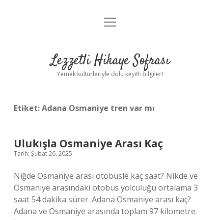
menüyü
Anasayfa
aç
Gizlilik Politikası
Lezzetli Hikaye Sofrası
Yasal Uyarı
Yemek kültürleriyle dolu keyifli bilgiler!
Hakkımızda
Etiket:
Adana Osmaniye tren var mı
Ulukışla Osmaniye Arası Kaç
Tarih: Şubat 26, 2025
Niğde Osmaniye arası otobüsle kaç saat? Nikde ve
Osmaniye arasındaki otobüs yolculuğu ortalama 3
saat 54 dakika sürer. Adana Osmaniye arası kaç?
Adana ve Osmaniye arasında toplam 97 kilometre.