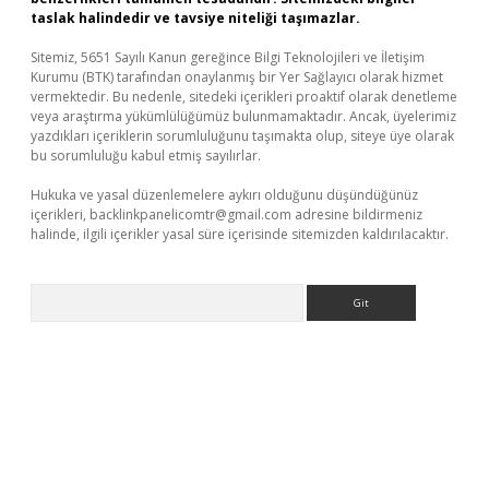
taslak halindedir ve tavsiye niteliği taşımazlar.
Sitemiz, 5651 Sayılı Kanun gereğince Bilgi Teknolojileri ve İletişim
Kurumu (BTK) tarafından onaylanmış bir Yer Sağlayıcı olarak hizmet
vermektedir. Bu nedenle, sitedeki içerikleri proaktif olarak denetleme
veya araştırma yükümlülüğümüz bulunmamaktadır. Ancak, üyelerimiz
yazdıkları içeriklerin sorumluluğunu taşımakta olup, siteye üye olarak
bu sorumluluğu kabul etmiş sayılırlar.
Hukuka ve yasal düzenlemelere aykırı olduğunu düşündüğünüz
içerikleri,
backlinkpanelicomtr@gmail.com
adresine bildirmeniz
halinde, ilgili içerikler yasal süre içerisinde sitemizden kaldırılacaktır.
Arama
etexper.xyz