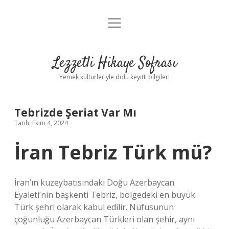
menüyü
Anasayfa
aç
Gizlilik Politikası
Lezzetli Hikaye Sofrası
Yasal Uyarı
Yemek kültürleriyle dolu keyifli bilgiler!
Hakkımızda
Tebrizde Şeriat Var Mı
Tarih: Ekim 4, 2024
İran Tebriz Türk mü?
İran’ın kuzeybatısındaki Doğu Azerbaycan
Eyaleti’nin başkenti Tebriz, bölgedeki en büyük
Türk şehri olarak kabul edilir. Nüfusunun
çoğunluğu Azerbaycan Türkleri olan şehir, aynı