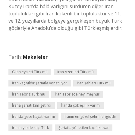
Kuzey İran’da hâlâ varlığını sürdüren diğer İran
toplulukları gibi İran kökenli bir topluluktur ve 11.
ve 12. yüzyıllarda bölgeye gerçekleşen büyük Türk
göçleriyle Anadolu’da olduğu gibi Türkleşmişlerdir.
Tarih:
Makaleler
Gilan eyaleti Türk mü
İran Azerileri Türk mü
İran kaç yıldır şeriatla yönetiliyor
İran şahları Türk mü
İran Tebriz Türk mü
İran Tebrizde neyi meşhur
İrana şeriatı kim getirdi
İranda çok eşlilik var mı
İranda gece hayatı var mı
İranın en güzel şehri hangisidir
İranın yüzde kaçı Türk
Şeriatla yönetilen kaç ülke var