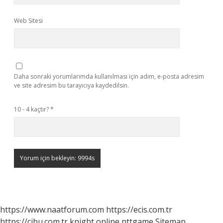
Web Sitesi
Daha sonraki yorumlarımda kullanılması için adım, e-posta adresim
ve site adresim bu tarayıcıya kaydedilsin.
10 - 4 kaçtır?
*
https://www.naatforum.com
https://ecis.com.tr
https://cibu.com.tr
knight online
nttgame
Sitemap