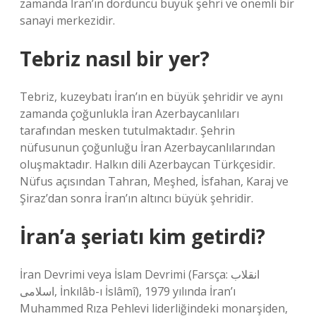
zamanda İran’ın dördüncü büyük şehri ve önemli bir
sanayi merkezidir.
Tebriz nasıl bir yer?
Tebriz, kuzeybatı İran’ın en büyük şehridir ve aynı
zamanda çoğunlukla İran Azerbaycanlıları
tarafından mesken tutulmaktadır. Şehrin
nüfusunun çoğunluğu İran Azerbaycanlılarından
oluşmaktadır. Halkın dili Azerbaycan Türkçesidir.
Nüfus açısından Tahran, Meşhed, İsfahan, Karaj ve
Şiraz’dan sonra İran’ın altıncı büyük şehridir.
İran’a şeriatı kim getirdi?
İran Devrimi veya İslam Devrimi (Farsça: انقلاب
اسلامی, İnkılâb-ı İslâmî), 1979 yılında İran’ı
Muhammed Rıza Pehlevi liderliğindeki monarşiden,