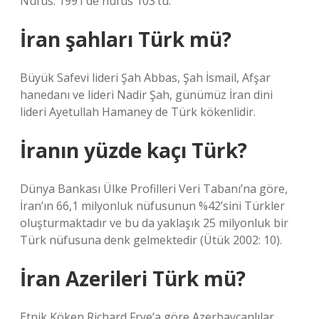
Nüfus. 1991’de nüfus 103’tü.
İran şahları Türk mü?
Büyük Safevi lideri Şah Abbas, Şah İsmail, Afşar
hanedanı ve lideri Nadir Şah, günümüz İran dini
lideri Ayetullah Hamaney de Türk kökenlidir.
İranın yüzde kaçı Türk?
Dünya Bankası Ülke Profilleri Veri Tabanı’na göre,
İran’ın 66,1 milyonluk nüfusunun %42’sini Türkler
oluşturmaktadır ve bu da yaklaşık 25 milyonluk bir
Türk nüfusuna denk gelmektedir (Ütük 2002: 10).
İran Azerileri Türk mü?
Etnik Köken Richard Frye’a göre Azerbaycanlılar,