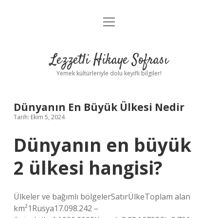
menüyü
Anasayfa
aç
Gizlilik Politikası
Lezzetli Hikaye Sofrası
Yasal Uyarı
Yemek kültürleriyle dolu keyifli bilgiler!
Hakkımızda
Dünyanın En Büyük Ülkesi Nedir
Tarih: Ekim 5, 2024
Dünyanın en büyük
2 ülkesi hangisi?
Ülkeler ve bağımlı bölgelerSatırÜlkeToplam alan
km²1Rusya17.098.242 –