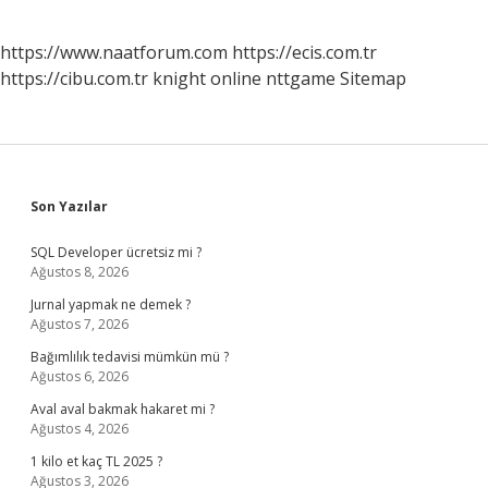
https://www.naatforum.com
https://ecis.com.tr
https://cibu.com.tr
knight online
nttgame
Sitemap
Sidebar
Son Yazılar
SQL Developer ücretsiz mi ?
Ağustos 8, 2026
Jurnal yapmak ne demek ?
Ağustos 7, 2026
Bağımlılık tedavisi mümkün mü ?
Ağustos 6, 2026
Aval aval bakmak hakaret mi ?
Ağustos 4, 2026
1 kilo et kaç TL 2025 ?
Ağustos 3, 2026