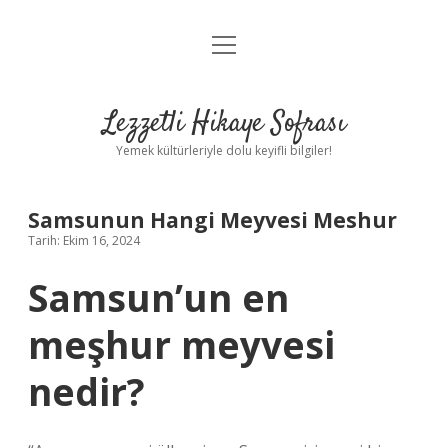
menüyü
Anasayfa
aç
Gizlilik Politikası
Lezzetli Hikaye Sofrası
Yasal Uyarı
Yemek kültürleriyle dolu keyifli bilgiler!
Hakkımızda
Samsunun Hangi Meyvesi Meshur
Tarih: Ekim 16, 2024
Samsun’un en
meşhur meyvesi
nedir?