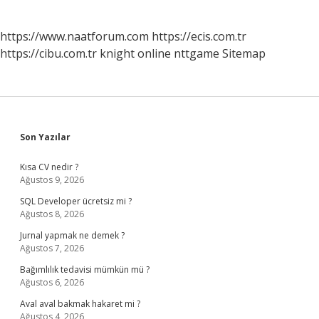
https://www.naatforum.com
https://ecis.com.tr
https://cibu.com.tr
knight online
nttgame
Sitemap
Sidebar
Son Yazılar
Kısa CV nedir ?
Ağustos 9, 2026
SQL Developer ücretsiz mi ?
Ağustos 8, 2026
Jurnal yapmak ne demek ?
Ağustos 7, 2026
Bağımlılık tedavisi mümkün mü ?
Ağustos 6, 2026
Aval aval bakmak hakaret mi ?
Ağustos 4, 2026