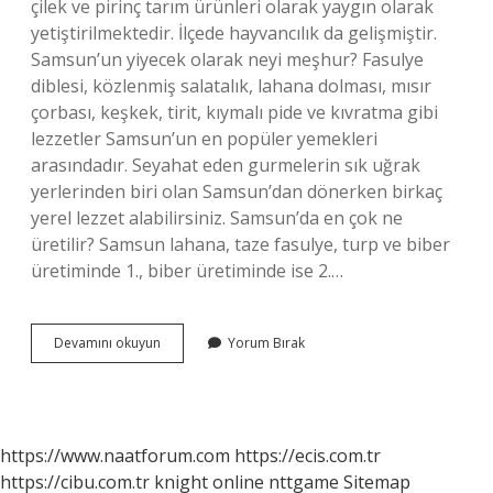
çilek ve pirinç tarım ürünleri olarak yaygın olarak
yetiştirilmektedir. İlçede hayvancılık da gelişmiştir.
Samsun’un yiyecek olarak neyi meşhur? Fasulye
diblesi, közlenmiş salatalık, lahana dolması, mısır
çorbası, keşkek, tirit, kıymalı pide ve kıvratma gibi
lezzetler Samsun’un en popüler yemekleri
arasındadır. Seyahat eden gurmelerin sık uğrak
yerlerinden biri olan Samsun’dan dönerken birkaç
yerel lezzet alabilirsiniz. Samsun’da en çok ne
üretilir? Samsun lahana, taze fasulye, turp ve biber
üretiminde 1., biber üretiminde ise 2.…
Samsunun
Devamını okuyun
Yorum Bırak
Hangi
Meyvesi
Meshur
https://www.naatforum.com
https://ecis.com.tr
https://cibu.com.tr
knight online
nttgame
Sitemap