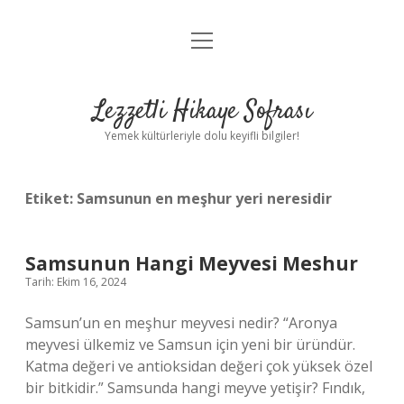
menüyü
Anasayfa
aç
Gizlilik Politikası
Lezzetli Hikaye Sofrası
Yasal Uyarı
Yemek kültürleriyle dolu keyifli bilgiler!
Hakkımızda
Etiket:
Samsunun en meşhur yeri neresidir
Samsunun Hangi Meyvesi Meshur
Tarih: Ekim 16, 2024
Samsun’un en meşhur meyvesi nedir? “Aronya
meyvesi ülkemiz ve Samsun için yeni bir üründür.
Katma değeri ve antioksidan değeri çok yüksek özel
bir bitkidir.” Samsunda hangi meyve yetişir? Fındık,