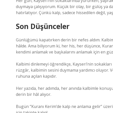
Her gün, Kayseri’nin sokaklarında yürürken, yaprakla
duymaya çalışıyorum. Küçük bir olay, bir gülüş ya d
hatırlatıyor. Çünkü kalp, sadece hissedilen değil, ya
Son Düşünceler
Günlüğümü kapatırken derin bir nefes aldım. Kalb
hâlde. Ama biliyorum ki, her his, her düşünce, Kura
kendimi anlamak ve başkalarını anlamak için en güze
Kalbimi dinlemeyi öğrendikçe, Kayseri’nin sokakları
rüzgâr, kalbimin sesini duymama yardımcı oluyor. Ve
ruhuna açılan kapıdır.
Her yazıda, her adımda, her anında kalbimle konuş
derin bir hâl alıyor.
Bugün “Kuranı Kerim’de kalp ne anlama gelir” üzerin
için takipte kalın!