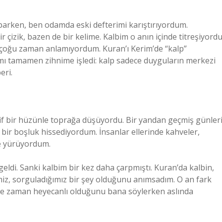
rparken, ben odamda eski defterimi karıştırıyordum.
 çizik, bazen de bir kelime. Kalbim o anın içinde titreşiyordu
 çoğu zaman anlamıyordum. Kuran’ı Kerim’de “kalp”
amı tamamen zihnime işledi: kalp sadece duyguların merkezi
eri.
if bir hüzünle toprağa düşüyordu. Bir yandan geçmiş günler
 bir boşluk hissediyordum. İnsanlar ellerinde kahveler,
le yürüyordum.
geldi. Sanki kalbim bir kez daha çarpmıştı. Kuran’da kalbin,
imiz, sorguladığımız bir şey olduğunu anımsadım. O an fark
 ne zaman heyecanlı olduğunu bana söylerken aslında