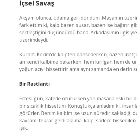
İçsel Savaş
Akşam olunca, odama geri döndüm. Masamın üzerind
fark ettim ki, kalp bazen susar, bazen ise bağırır gi
sertleştiğini düşündürdü bana. Arkadaşımın ilgisiyle
üzerimdeydi.
Kuran’ı Kerim’de kalpten bahsederken, bazen inatçı,
an kendi kalbime bakarken, hem kırılgan hem de umu
yoğun acıyı hissettirir ama aynı zamanda en derin se
Bir Rastlantı
Ertesi gün, kafede otururken yan masada eski bir d
bir sıcaklık hissettim. Konuştukça anladım ki, insanl
görürler. Benim kalbim ise uzun süredir sakladığı d
kavramı tekrar geldi aklıma: kalp, sadece hissedile
ışık.