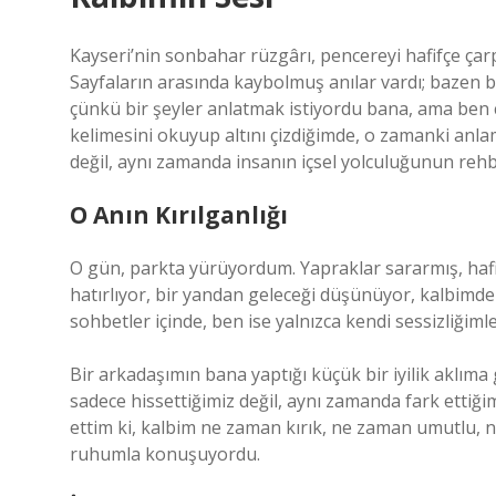
Kayseri’nin sonbahar rüzgârı, pencereyi hafifçe ça
Sayfaların arasında kaybolmuş anılar vardı; bazen bir
çünkü bir şeyler anlatmak istiyordu bana, ama ben
kelimesini okuyup altını çizdiğimde, o zamanki anl
değil, aynı zamanda insanın içsel yolculuğunun rehb
O Anın Kırılganlığı
O gün, parkta yürüyordum. Yapraklar sararmış, haf
hatırlıyor, bir yandan geleceği düşünüyor, kalbimde
sohbetler içinde, ben ise yalnızca kendi sessizliğim
Bir arkadaşımın bana yaptığı küçük bir iyilik aklıma 
sadece hissettiğimiz değil, aynı zamanda fark ettiğ
ettim ki, kalbim ne zaman kırık, ne zaman umutlu,
ruhumla konuşuyordu.