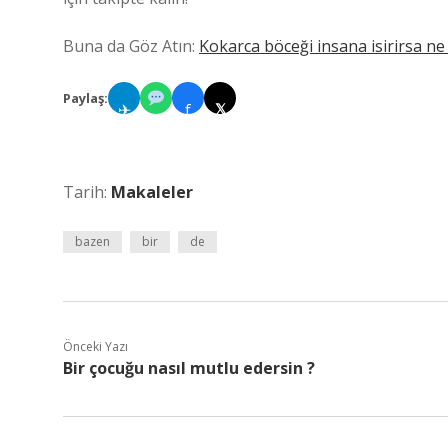
Buna da Göz Atın:
Kokarca böceği insana isirirsa ne 
Paylaş:
✈
f
𝕏
Tarih:
Makaleler
bazen
bir
de
Önceki Yazı
Bir çocuğu nasıl mutlu edersin ?