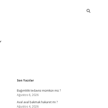
ı
Sidebar
Son Yazılar
betexper giriş
be
Bağımlılık tedavisi mümkün mü ?
Ağustos 6, 2026
Aval aval bakmak hakaret mi ?
Ağustos 4, 2026