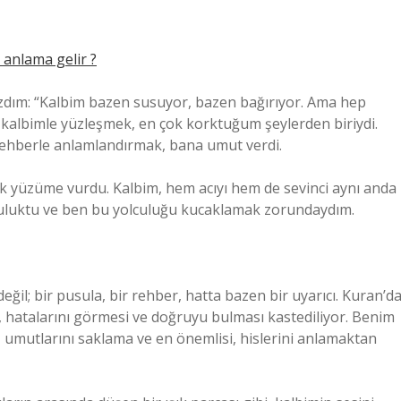
 anlama gelir ?
zdım: “Kalbim bazen susuyor, bazen bağırıyor. Ama hep
kalbimle yüzleşmek, en çok korktuğum şeylerden biriydi.
r rehberle anlamlandırmak, bana umut verdi.
k yüzüme vurdu. Kalbim, hem acıyı hem de sevinci aynı anda
yolculuktu ve ben bu yolculuğu kucaklamak zorundaydım.
ğil; bir pusula, bir rehber, hatta bazen bir uyarıcı. Kuran’d
ı, hatalarını görmesi ve doğruyu bulması kastediliyor. Benim
 umutlarını saklama ve en önemlisi, hislerini anlamaktan