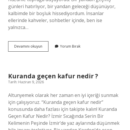
günleri hatırlıyor, bir yandan geleceği düşünüyor,
kalbimde bir boşluk hissediyordum. İnsanlar
ellerinde kahveler, sohbetler içinde, ben ise
yalnızca…
Kuranı
Devamını okuyun
Yorum Bırak
Kerim’de
kalp
ne
anlama
gelir
Kuranda geçen kafur nedir ?
?
Tarih: Haziran 9, 2026
Altunyemek olarak her zaman en iyi içeriği sunmak
için çalışıyoruz. “Kuranda geçen kafur nedir”
konusunda daha fazlası için takipte kalın! Kuranda
Geçen Kafur Nedir? İzmir Sıcağında Serin Bir
Kelimenin Peşinde İzmir’de yaz aylarında düşünmek