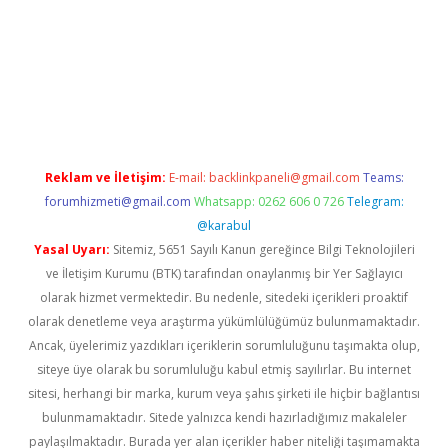
exper.xyz
Reklam ve İletişim:
E-mail:
backlinkpaneli@gmail.com
Teams:
forumhizmeti@gmail.com
Whatsapp: 0262 606 0 726
Telegram:
@karabul
Yasal Uyarı:
Sitemiz, 5651 Sayılı Kanun gereğince Bilgi Teknolojileri
ve İletişim Kurumu (BTK) tarafından onaylanmış bir Yer Sağlayıcı
olarak hizmet vermektedir. Bu nedenle, sitedeki içerikleri proaktif
olarak denetleme veya araştırma yükümlülüğümüz bulunmamaktadır.
Ancak, üyelerimiz yazdıkları içeriklerin sorumluluğunu taşımakta olup,
siteye üye olarak bu sorumluluğu kabul etmiş sayılırlar. Bu internet
sitesi, herhangi bir marka, kurum veya şahıs şirketi ile hiçbir bağlantısı
bulunmamaktadır. Sitede yalnızca kendi hazırladığımız makaleler
paylaşılmaktadır. Burada yer alan içerikler haber niteliği taşımamakta