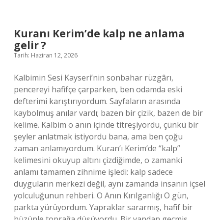
nasıl
emekli
olunur
?
Kuranı Kerim’de kalp ne anlama
gelir ?
Tarih: Haziran 12, 2026
Kalbimin Sesi Kayseri’nin sonbahar rüzgârı,
pencereyi hafifçe çarparken, ben odamda eski
defterimi karıştırıyordum. Sayfaların arasında
kaybolmuş anılar vardı; bazen bir çizik, bazen de bir
kelime. Kalbim o anın içinde titreşiyordu, çünkü bir
şeyler anlatmak istiyordu bana, ama ben çoğu
zaman anlamıyordum. Kuran’ı Kerim’de “kalp”
kelimesini okuyup altını çizdiğimde, o zamanki
anlamı tamamen zihnime işledi: kalp sadece
duyguların merkezi değil, aynı zamanda insanın içsel
yolculuğunun rehberi. O Anın Kırılganlığı O gün,
parkta yürüyordum. Yapraklar sararmış, hafif bir
hüzünle toprağa düşüyordu. Bir yandan geçmiş