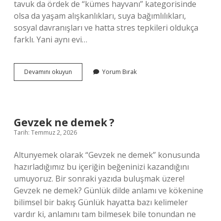
tavuk da ördek de “kümes hayvanı” kategorisinde
olsa da yaşam alışkanlıkları, suya bağımlılıkları,
sosyal davranışları ve hatta stres tepkileri oldukça
farklı. Yani aynı evi…
Tavuk
Devamını okuyun
Yorum Bırak
ve
ördek
birlikte
yaşayabilir
mi
Gevzek ne demek ?
?
Tarih: Temmuz 2, 2026
Altunyemek olarak “Gevzek ne demek” konusunda
hazırladığımız bu içeriğin beğeninizi kazandığını
umuyoruz. Bir sonraki yazıda buluşmak üzere!
Gevzek ne demek? Günlük dilde anlamı ve kökenine
bilimsel bir bakış Günlük hayatta bazı kelimeler
vardır ki, anlamını tam bilmesek bile tonundan ne