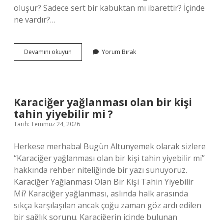
oluşur? Sadece sert bir kabuktan mı ibarettir? İçinde
ne vardır?…
Kozalak
Devamını okuyun
Yorum Bırak
hangi
malzemeden
oluşur
?
Karaciğer yağlanması olan bir kişi
tahin yiyebilir mi ?
Tarih: Temmuz 24, 2026
Herkese merhaba! Bugün Altunyemek olarak sizlere
“Karaciğer yağlanması olan bir kişi tahin yiyebilir mi”
hakkında rehber niteliğinde bir yazı sunuyoruz.
Karaciğer Yağlanması Olan Bir Kişi Tahin Yiyebilir
Mi? Karaciğer yağlanması, aslında halk arasında
sıkça karşılaşılan ancak çoğu zaman göz ardı edilen
bir sağlık sorunu. Karaciğerin içinde bulunan