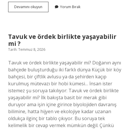
Kolon
Devamını okuyun
Yorum Bırak
taraması
hangi
bölümdedir
?
Tavuk ve ördek birlikte yaşayabilir
mi ?
Tarih: Temmuz 8, 2026
Tavuk ve ördek birlikte yaşayabilir mi? Doğanın aynı
bahçede buluşturduğu iki farklı dünya Küçük bir köy
bahçesi, bir çiftlik avlusu ya da şehirden kaçıp
kurulmuş mütevazı bir hobi kümesi… İnsan ister
istemez şu soruya takılıyor: Tavuk ve ördek birlikte
yaşayabilir mi? İlk bakışta basit bir merak gibi
duruyor ama işin içine girince biyolojiden davranış
bilimine, hatta hijyen ve ekolojiye kadar uzanan
oldukça ilginç bir tablo çıkıyor. Bu soruya tek
kelimelik bir cevap vermek mümkün değil. Çünkü