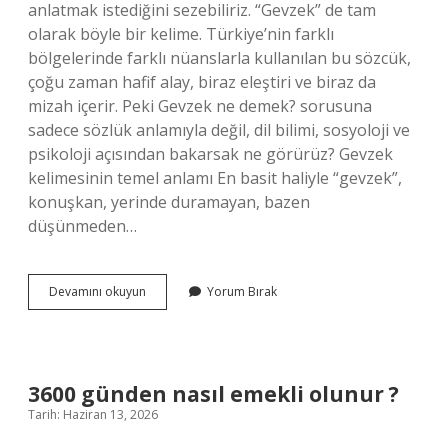
anlatmak istediğini sezebiliriz. “Gevzek” de tam
olarak böyle bir kelime. Türkiye’nin farklı
bölgelerinde farklı nüanslarla kullanılan bu sözcük,
çoğu zaman hafif alay, biraz eleştiri ve biraz da
mizah içerir. Peki Gevzek ne demek? sorusuna
sadece sözlük anlamıyla değil, dil bilimi, sosyoloji ve
psikoloji açısından bakarsak ne görürüz? Gevzek
kelimesinin temel anlamı En basit haliyle “gevzek”,
konuşkan, yerinde duramayan, bazen
düşünmeden…
Gevzek
Devamını okuyun
Yorum Bırak
ne
demek
?
3600 günden nasıl emekli olunur ?
Tarih: Haziran 13, 2026