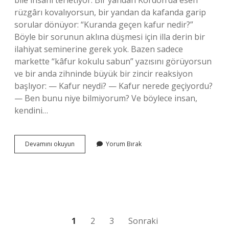
bile insanı terletiyor. Bir yandan Kordon’da esen
rüzgârı kovalıyorsun, bir yandan da kafanda garip
sorular dönüyor: “Kuranda geçen kafur nedir?”
Böyle bir sorunun aklına düşmesi için illa derin bir
ilahiyat seminerine gerek yok. Bazen sadece
markette “kâfur kokulu sabun” yazısını görüyorsun
ve bir anda zihninde büyük bir zincir reaksiyon
başlıyor: — Kafur neydi? — Kafur nerede geçiyordu?
— Ben bunu niye bilmiyorum? Ve böylece insan,
kendini…
Kuranda
Devamını okuyun
Yorum Bırak
geçen
kafur
nedir
?
Yazı
1
2
3
Sonraki