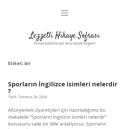
menüyü
Anasayfa
aç
Gizlilik Politikası
Lezzetli Hikaye Sofrası
Yasal Uyarı
Yemek kültürleriyle dolu keyifli bilgiler!
Hakkımızda
Etiket:
bir
Sporların İngilizce isimleri nelerdir
?
Tarih: Temmuz 28, 2026
Altunyemek ziyaretçileri için hazırladığımız bu
makalede “Sporların İngilizce isimleri nelerdir”
konusunu sade bir dille anlatıyoruz. Sporların