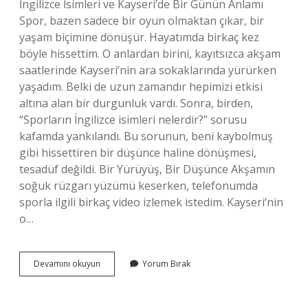
İngilizce İsimleri ve Kayseri’de Bir Günün Anlamı
Spor, bazen sadece bir oyun olmaktan çıkar, bir
yaşam biçimine dönüşür. Hayatımda birkaç kez
böyle hissettim. O anlardan birini, kayıtsızca akşam
saatlerinde Kayseri’nin ara sokaklarında yürürken
yaşadım. Belki de uzun zamandır hepimizi etkisi
altına alan bir durgunluk vardı. Sonra, birden,
“Sporların İngilizce isimleri nelerdir?” sorusu
kafamda yankılandı. Bu sorunun, beni kaybolmuş
gibi hissettiren bir düşünce haline dönüşmesi,
tesadüf değildi. Bir Yürüyüş, Bir Düşünce Akşamın
soğuk rüzgarı yüzümü keserken, telefonumda
sporla ilgili birkaç video izlemek istedim. Kayseri’nin
o…
Sporların
Devamını okuyun
Yorum Bırak
İngilizce
isimleri
nelerdir