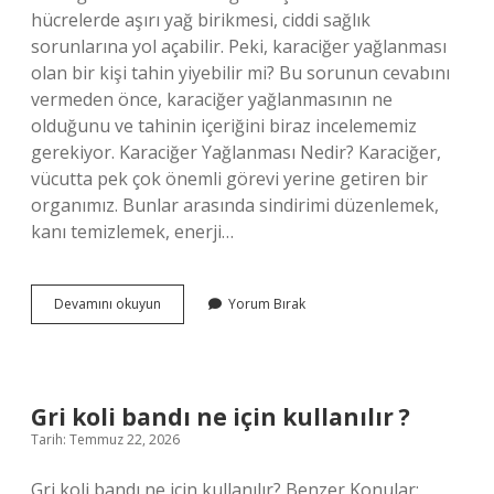
hücrelerde aşırı yağ birikmesi, ciddi sağlık
sorunlarına yol açabilir. Peki, karaciğer yağlanması
olan bir kişi tahin yiyebilir mi? Bu sorunun cevabını
vermeden önce, karaciğer yağlanmasının ne
olduğunu ve tahinin içeriğini biraz incelememiz
gerekiyor. Karaciğer Yağlanması Nedir? Karaciğer,
vücutta pek çok önemli görevi yerine getiren bir
organımız. Bunlar arasında sindirimi düzenlemek,
kanı temizlemek, enerji…
Karaciğer
Devamını okuyun
Yorum Bırak
yağlanması
olan
bir
kişi
tahin
Gri koli bandı ne için kullanılır ?
yiyebilir
Tarih: Temmuz 22, 2026
mi
?
Gri koli bandı ne için kullanılır? Benzer Konular: