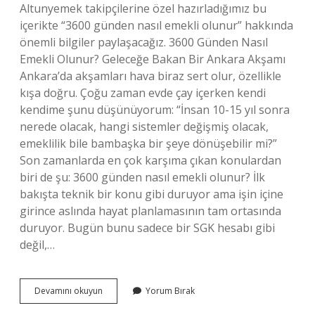
Altunyemek takipçilerine özel hazırladığımız bu
içerikte “3600 günden nasıl emekli olunur” hakkında
önemli bilgiler paylaşacağız. 3600 Günden Nasıl
Emekli Olunur? Geleceğe Bakan Bir Ankara Akşamı
Ankara’da akşamları hava biraz sert olur, özellikle
kışa doğru. Çoğu zaman evde çay içerken kendi
kendime şunu düşünüyorum: “İnsan 10-15 yıl sonra
nerede olacak, hangi sistemler değişmiş olacak,
emeklilik bile bambaşka bir şeye dönüşebilir mi?”
Son zamanlarda en çok karşıma çıkan konulardan
biri de şu: 3600 günden nasıl emekli olunur? İlk
bakışta teknik bir konu gibi duruyor ama işin içine
girince aslında hayat planlamasının tam ortasında
duruyor. Bugün bunu sadece bir SGK hesabı gibi
değil,…
3600
Devamını okuyun
Yorum Bırak
günden