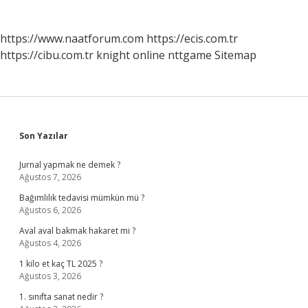
sayfalaması
https://www.naatforum.com
https://ecis.com.tr
https://cibu.com.tr
knight online
nttgame
Sitemap
Sidebar
Son Yazılar
Jurnal yapmak ne demek ?
Ağustos 7, 2026
Bağımlılık tedavisi mümkün mü ?
Ağustos 6, 2026
Aval aval bakmak hakaret mi ?
Ağustos 4, 2026
1 kilo et kaç TL 2025 ?
Ağustos 3, 2026
1. sınıfta sanat nedir ?