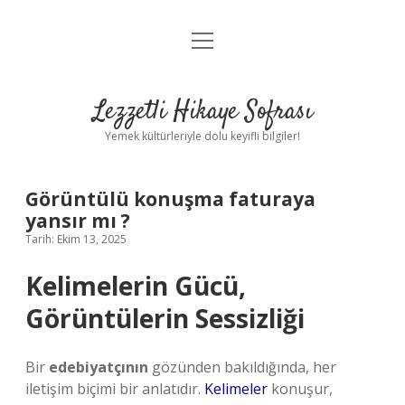
menüyü
Anasayfa
aç
Gizlilik Politikası
Lezzetli Hikaye Sofrası
Yasal Uyarı
Yemek kültürleriyle dolu keyifli bilgiler!
Hakkımızda
Görüntülü konuşma faturaya
yansır mı ?
Tarih: Ekim 13, 2025
Kelimelerin Gücü,
Görüntülerin Sessizliği
Bir
edebiyatçının
gözünden bakıldığında, her
iletişim biçimi bir anlatıdır.
Kelimeler
konuşur,