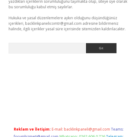
yazdıkları içeriklerin sorumluluğunu taşımakta olup, siteye üye olarak
bu sorumluluğu kabul etmiş sayılırlar.
Hukuka ve yasal düzenlemelere aykırı olduğunu düşündüğünüz
içerikleri,
backlinkpanelicomtr@gmail.com
adresine bildirmeniz
halinde, ilgili içerikler yasal süre içerisinde sitemizden kaldırılacaktır.
Arama
xper.xyz
Reklam ve İletişim:
E-mail:
backlinkpaneli@gmail.com
Teams:
forumhizmeti@gmail.com
Whatsapp: 0262 606 0 726
Telegram: