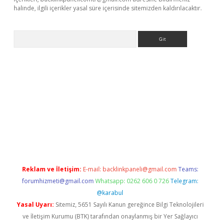
halinde, ilgili içerikler yasal süre içerisinde sitemizden kaldırılacaktır.
Arama
er.xyz
Reklam ve İletişim:
E-mail:
backlinkpaneli@gmail.com
Teams:
forumhizmeti@gmail.com
Whatsapp: 0262 606 0 726
Telegram:
@karabul
Yasal Uyarı:
Sitemiz, 5651 Sayılı Kanun gereğince Bilgi Teknolojileri
ve İletişim Kurumu (BTK) tarafından onaylanmış bir Yer Sağlayıcı