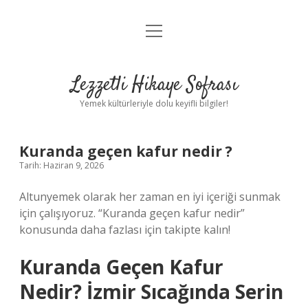
menüyü
Anasayfa
aç
Gizlilik Politikası
Lezzetli Hikaye Sofrası
Yasal Uyarı
Yemek kültürleriyle dolu keyifli bilgiler!
Hakkımızda
Kuranda geçen kafur nedir ?
Tarih: Haziran 9, 2026
Altunyemek olarak her zaman en iyi içeriği sunmak
için çalışıyoruz. “Kuranda geçen kafur nedir”
konusunda daha fazlası için takipte kalın!
Kuranda Geçen Kafur
Nedir? İzmir Sıcağında Serin