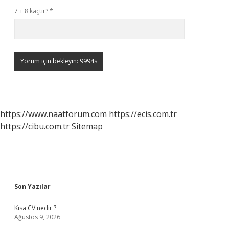
7 + 8 kaçtır?
*
https://www.naatforum.com
https://ecis.com.tr
https://cibu.com.tr
Sitemap
Sidebar
Son Yazılar
Kısa CV nedir ?
Ağustos 9, 2026