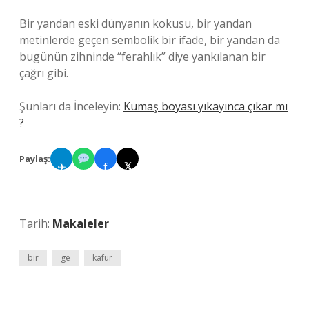
Bir yandan eski dünyanın kokusu, bir yandan
metinlerde geçen sembolik bir ifade, bir yandan da
bugünün zihninde “ferahlık” diye yankılanan bir
çağrı gibi.
Şunları da İnceleyin:
Kumaş boyası yıkayınca çıkar mı
?
Paylaş:
✈
f
𝕏
Tarih:
Makaleler
bir
ge
kafur