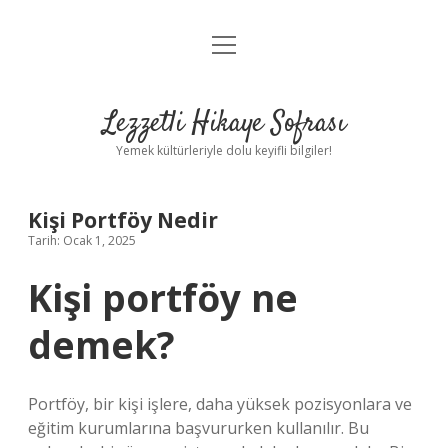
menüyü
Anasayfa
aç
Gizlilik Politikası
Lezzetli Hikaye Sofrası
Yasal Uyarı
Yemek kültürleriyle dolu keyifli bilgiler!
Hakkımızda
Kişi Portföy Nedir
Tarih: Ocak 1, 2025
Kişi portföy ne
demek?
Portföy, bir kişi işlere, daha yüksek pozisyonlara ve
eğitim kurumlarına başvururken kullanılır. Bu