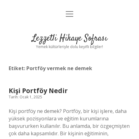
menüyü
Anasayfa
aç
Gizlilik Politikası
Lezzetli Hikaye Sofrası
Yasal Uyarı
Yemek kültürleriyle dolu keyifli bilgiler!
Hakkımızda
Etiket:
Portföy vermek ne demek
Kişi Portföy Nedir
Tarih: Ocak 1, 2025
Kişi portföy ne demek? Portföy, bir kişi işlere, daha
yüksek pozisyonlara ve eğitim kurumlarına
başvururken kullanılır. Bu anlamda, bir özgeçmişten
çok daha kapsamlıdır. Bir kişinin eğitiminin,