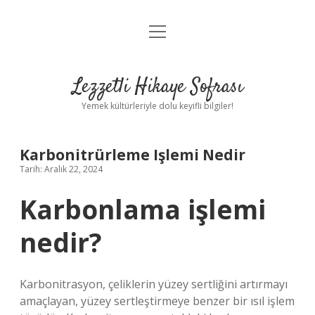
menüyü
Anasayfa
aç
Gizlilik Politikası
Lezzetli Hikaye Sofrası
Yasal Uyarı
Yemek kültürleriyle dolu keyifli bilgiler!
Hakkımızda
Karbonitrürleme Işlemi Nedir
Tarih: Aralık 22, 2024
Karbonlama işlemi
nedir?
Karbonitrasyon, çeliklerin yüzey sertliğini artırmayı
amaçlayan, yüzey sertleştirmeye benzer bir ısıl işlem