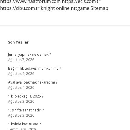
https://www.naatforum.com
https://ecis.com.tr
https://cibu.com.tr
knight online
nttgame
Sitemap
Sidebar
Son Yazılar
Jurnal yapmak ne demek ?
Ağustos 7, 2026
Bağımlılık tedavisi mümkün mü ?
Ağustos 6, 2026
Aval aval bakmak hakaret mi ?
Ağustos 4, 2026
1 kilo et kaç TL 2025 ?
Ağustos 3, 2026
1. sınıfta sanat nedir ?
Ağustos 3, 2026
1 kolide kaç su var ?
Temmuz 30, 2026