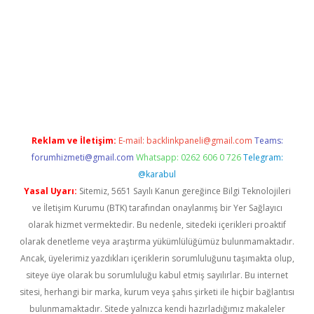
betexper.xyz
Reklam ve İletişim:
E-mail:
backlinkpaneli@gmail.com
Teams:
forumhizmeti@gmail.com
Whatsapp: 0262 606 0 726
Telegram:
@karabul
Yasal Uyarı:
Sitemiz, 5651 Sayılı Kanun gereğince Bilgi Teknolojileri
ve İletişim Kurumu (BTK) tarafından onaylanmış bir Yer Sağlayıcı
olarak hizmet vermektedir. Bu nedenle, sitedeki içerikleri proaktif
olarak denetleme veya araştırma yükümlülüğümüz bulunmamaktadır.
Ancak, üyelerimiz yazdıkları içeriklerin sorumluluğunu taşımakta olup,
siteye üye olarak bu sorumluluğu kabul etmiş sayılırlar. Bu internet
sitesi, herhangi bir marka, kurum veya şahıs şirketi ile hiçbir bağlantısı
bulunmamaktadır. Sitede yalnızca kendi hazırladığımız makaleler