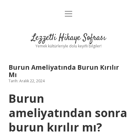
menüyü
Anasayfa
aç
Gizlilik Politikası
Lezzetli Hikaye Sofrası
Yasal Uyarı
Yemek kültürleriyle dolu keyifli bilgiler!
Hakkımızda
Burun Ameliyatında Burun Kırılır
Mı
Tarih: Aralık 22, 2024
Burun
ameliyatından sonra
burun kırılır mı?