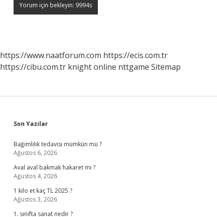
https://www.naatforum.com
https://ecis.com.tr
https://cibu.com.tr
knight online
nttgame
Sitemap
Sidebar
Son Yazılar
Bağımlılık tedavisi mümkün mü ?
Ağustos 6, 2026
Aval aval bakmak hakaret mi ?
Ağustos 4, 2026
1 kilo et kaç TL 2025 ?
Ağustos 3, 2026
1. sınıfta sanat nedir ?