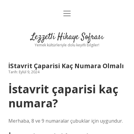
menüyü
Anasayfa
aç
Gizlilik Politikası
Lezzetli Hikaye Sofrası
Yasal Uyarı
Yemek kültürleriyle dolu keyifli bilgiler!
Hakkımızda
İStavrit Çaparisi Kaç Numara Olmalı
Tarih: Eylül 9, 2024
İstavrit çaparisi kaç
numara?
Merhaba, 8 ve 9 numaralar çubuklar için uygundur.