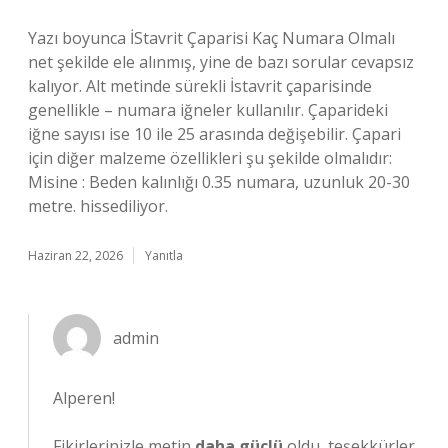
Yazı boyunca İStavrit Çaparisi Kaç Numara Olmalı
net şekilde ele alınmış, yine de bazı sorular cevapsız
kalıyor. Alt metinde sürekli İstavrit çaparisinde
genellikle – numara iğneler kullanılır. Çaparideki
iğne sayısı ise 10 ile 25 arasında değişebilir. Çapari
için diğer malzeme özellikleri şu şekilde olmalıdır:
Misine : Beden kalınlığı 0.35 numara, uzunluk 20-30
metre. hissediliyor.
Haziran 22, 2026
Yanıtla
admin
Alperen!
Fikirlerinizle metin
daha güçlü
oldu, teşekkürler.