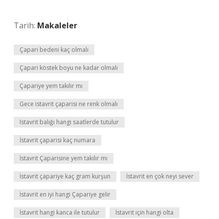
Tarih:
Makaleler
Çapari bedeni kaç olmalı
Çapari köstek boyu ne kadar olmalı
Çapariye yem takılır mı
Gece istavrit çaparisi ne renk olmalı
Istavrit balığı hangi saatlerde tutulur
İstavrit çaparisi kaç numara
İstavrit Çaparisine yem takılır mı
İstavrit çapariye kaç gram kurşun
İstavrit en çok neyi sever
İstavrit en iyi hangi Çapariye gelir
İstavrit hangi kanca ile tutulur
İstavrit için hangi olta