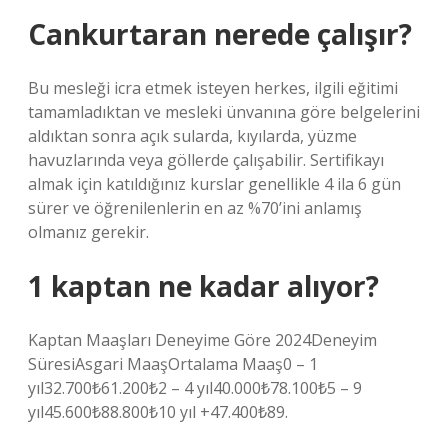
Cankurtaran nerede çalışır?
Bu mesleği icra etmek isteyen herkes, ilgili eğitimi
tamamladıktan ve mesleki ünvanına göre belgelerini
aldıktan sonra açık sularda, kıyılarda, yüzme
havuzlarında veya göllerde çalışabilir. Sertifikayı
almak için katıldığınız kurslar genellikle 4 ila 6 gün
sürer ve öğrenilenlerin en az %70’ini anlamış
olmanız gerekir.
1 kaptan ne kadar alıyor?
Kaptan Maaşları Deneyime Göre 2024Deneyim
SüresiAsgari MaaşOrtalama Maaş0 – 1
yıl32.700₺61.200₺2 – 4 yıl40.000₺78.100₺5 – 9
yıl45.600₺88.800₺10 yıl +47.400₺89.