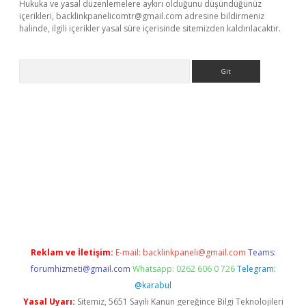
Hukuka ve yasal düzenlemelere aykırı olduğunu düşündüğünüz
içerikleri,
backlinkpanelicomtr@gmail.com
adresine bildirmeniz
halinde, ilgili içerikler yasal süre içerisinde sitemizden kaldırılacaktır.
Arama
xyz
Reklam ve İletişim:
E-mail:
backlinkpaneli@gmail.com
Teams:
forumhizmeti@gmail.com
Whatsapp: 0262 606 0 726
Telegram:
@karabul
Yasal Uyarı:
Sitemiz, 5651 Sayılı Kanun gereğince Bilgi Teknolojileri