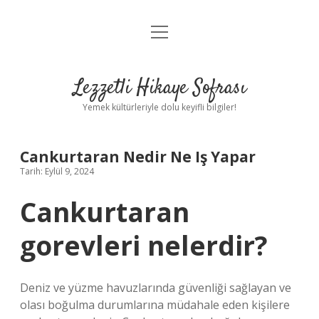
menüyü
Anasayfa
aç
Gizlilik Politikası
Lezzetli Hikaye Sofrası
Yasal Uyarı
Yemek kültürleriyle dolu keyifli bilgiler!
Hakkımızda
Cankurtaran Nedir Ne Iş Yapar
Tarih: Eylül 9, 2024
Cankurtaran
gorevleri nelerdir?
Deniz ve yüzme havuzlarında güvenliği sağlayan ve
olası boğulma durumlarına müdahale eden kişilere