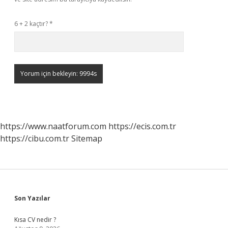
6 + 2 kaçtır?
*
https://www.naatforum.com
https://ecis.com.tr
https://cibu.com.tr
Sitemap
Sidebar
Son Yazılar
Kısa CV nedir ?