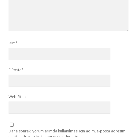
İsim*
E-Posta*
Web Sitesi
Daha sonraki yorumlarımda kullanılması için adım, e-posta adresim
ve site adresim bu tarayıcıya kaydedilsin.