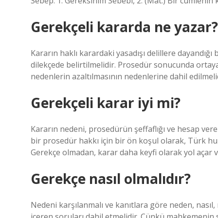
Sebep: 1. Gereksinim Sebebi, 2. (Mat.) Bir cümlenin k
Gerekçeli kararda ne yazar?
Kararın haklı karardaki yasadışı delillere dayandığı 
dilekçede belirtilmelidir. Prosedür sonucunda ortay
nedenlerin azaltılmasının nedenlerine dahil edilmelid
Gerekçeli karar iyi mi?
Kararın nedeni, prosedürün şeffaflığı ve hesap vereb
bir prosedür hakkı için bir ön koşul olarak, Türk hu
Gerekçe olmadan, karar daha keyfi olarak yol açar v
Gerekçe nasıl olmalıdır?
Nedeni karşılanmalı ve kanıtlara göre neden, nasıl, n
içeren soruları dahil etmelidir. Çünkü mahkemenin 