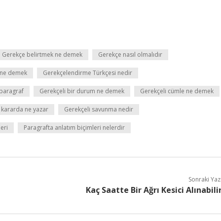
Gerekçe belirtmek ne demek
Gerekçe nasıl olmalıdır
 ne demek
Gerekçelendirme Türkçesi nedir
 paragraf
Gerekçeli bir durum ne demek
Gerekçeli cümle ne demek
 kararda ne yazar
Gerekçeli savunma nedir
eri
Paragrafta anlatım biçimleri nelerdir
Sonraki Yaz
Kaç Saatte Bir Ağrı Kesici Alınabili