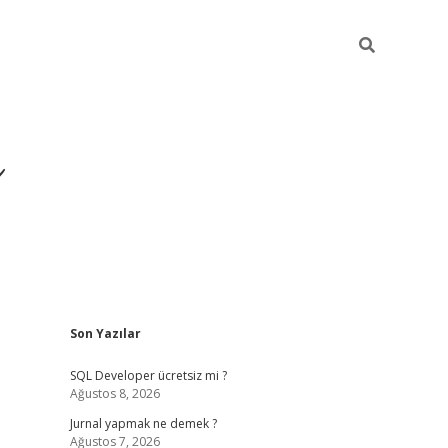
ı
Sidebar
Son Yazılar
betexper giriş
betexpe
SQL Developer ücretsiz mi ?
Ağustos 8, 2026
Jurnal yapmak ne demek ?
Ağustos 7, 2026