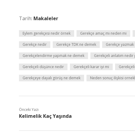
Tarih:
Makaleler
Eylem gerekçesi nedir örnek
Gerekçe amaç mı neden mi
Gerekçe nedir
Gerekçe TDK ne demek
Gerekçe yazmak
Gerekçelendirme yapmak ne demek
Gerekçeli anlatım nedir
Gerekçeli düşünce nedir
Gerekçeli karar iyi mi
Gerekçeli
Gerekçeye dayalı görüş ne demek
Neden sonuç ilişkisi ornekl
Önceki Yazı
Kelimelik Kaç Yaşında