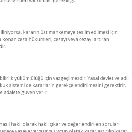
endiliğinden var olması gerekliliği.
biliniyorsa, kararın üst mahkemeye teslim edilmesi için
a konan ceza hükümleri, cezayı veya cezayı artıran
ir.
ilirlik yükümlülüğü için vazgeçilmezdir. Yasal devlet ve adil
kuk sistemi de kararların gerekçelendirilmesini gerektirir.
e adalete güven verir.
asıl haklı olarak haklı çıkar ve değerlendirilen soruları
sadece yasaya ve yasaya uygun olarak kararlaştırılıp karar