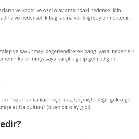
ların ve kader ve özel olay arasındaki nedenselliğin
ına ve nedensellik bağı adına verildiği söylenmektedir.
ı, talep ve savunmayı değerlendirerek hangi yasal nedenleri
hkemenin kararının yasaya karşılık gelip gelmediğini
?
m” “özür” anlamlarını içermez; Geçmişte değil, geleceğe
işe atıfta bulunur (biten bir olay gibi).
edir?