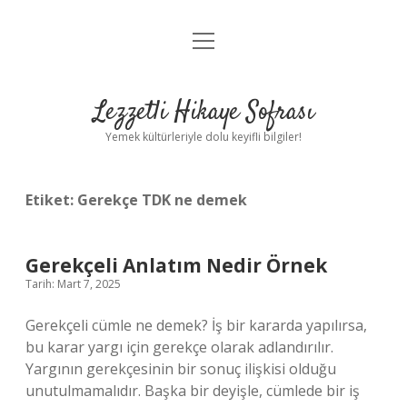
menüyü
Anasayfa
aç
Gizlilik Politikası
Lezzetli Hikaye Sofrası
Yasal Uyarı
Yemek kültürleriyle dolu keyifli bilgiler!
Hakkımızda
Etiket:
Gerekçe TDK ne demek
Gerekçeli Anlatım Nedir Örnek
Tarih: Mart 7, 2025
Gerekçeli cümle ne demek? İş bir kararda yapılırsa,
bu karar yargı için gerekçe olarak adlandırılır.
Yargının gerekçesinin bir sonuç ilişkisi olduğu
unutulmamalıdır. Başka bir deyişle, cümlede bir iş