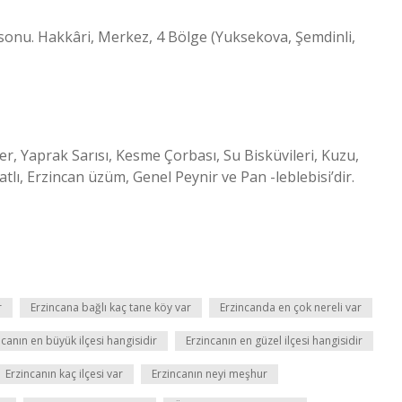
sonu. Hakkâri, Merkez, 4 Bölge (Yuksekova, Şemdinli,
, Yaprak Sarısı, Kesme Çorbası, Su Bisküvileri, Kuzu,
ı, Erzincan üzüm, Genel Peynir ve Pan -leblebisi’dir.
r
Erzincana bağlı kaç tane köy var
Erzincanda en çok nereli var
ncanın en büyük ilçesi hangisidir
Erzincanın en güzel ilçesi hangisidir
Erzincanın kaç ilçesi var
Erzincanın neyi meşhur