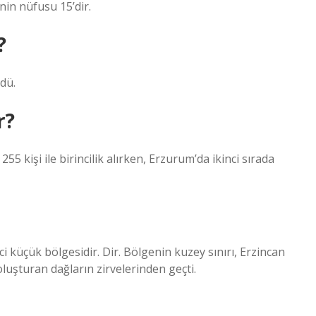
in nüfusu 15’dir.
?
dü.
r?
 kişi ile birincilik alırken, Erzurum’da ikinci sırada
i küçük bölgesidir. Dir. Bölgenin kuzey sınırı, Erzincan
oluşturan dağların zirvelerinden geçti.