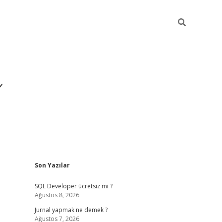
ı
Sidebar
Son Yazılar
betexper giriş
betexp
SQL Developer ücretsiz mi ?
Ağustos 8, 2026
Jurnal yapmak ne demek ?
Ağustos 7, 2026