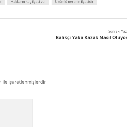
or
Hakkarın kaç ilçesi var
Üzümlü nerenin ilçesidir
Sonraki Yaz
Balıkçı Yaka Kazak Nasıl Oluyo
*
ile işaretlenmişlerdir