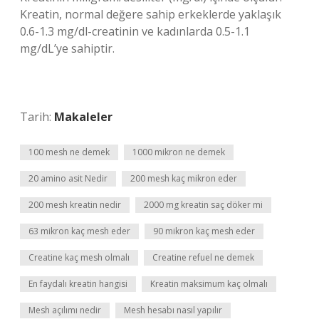
Kreatin, normal değere sahip erkeklerde yaklaşık
0.6-1.3 mg/dl-creatinin ve kadınlarda 0.5-1.1
mg/dL’ye sahiptir.
Tarih:
Makaleler
100 mesh ne demek
1000 mikron ne demek
20 amino asit Nedir
200 mesh kaç mikron eder
200 mesh kreatin nedir
2000 mg kreatin saç döker mi
63 mikron kaç mesh eder
90 mikron kaç mesh eder
Creatine kaç mesh olmalı
Creatine refuel ne demek
En faydalı kreatin hangisi
Kreatin maksimum kaç olmalı
Mesh açılımı nedir
Mesh hesabı nasıl yapılır