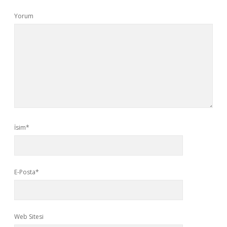
Yorum
İsim*
E-Posta*
Web Sitesi