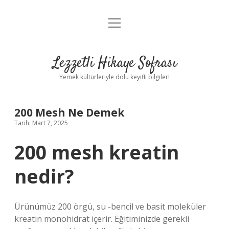
menüyü
Anasayfa
aç
Gizlilik Politikası
Lezzetli Hikaye Sofrası
Yasal Uyarı
Yemek kültürleriyle dolu keyifli bilgiler!
Hakkımızda
200 Mesh Ne Demek
Tarih: Mart 7, 2025
200 mesh kreatin
nedir?
Ürünümüz 200 örgü, su -bencil ve basit moleküler
kreatin monohidrat içerir. Eğitiminizde gerekli