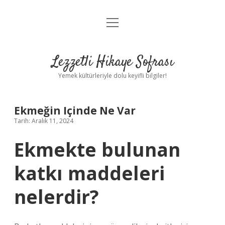
menüyü
Anasayfa
aç
Gizlilik Politikası
Lezzetli Hikaye Sofrası
Yasal Uyarı
Yemek kültürleriyle dolu keyifli bilgiler!
Hakkımızda
Ekmeğin Içinde Ne Var
Tarih: Aralık 11, 2024
Ekmekte bulunan
katkı maddeleri
nelerdir?