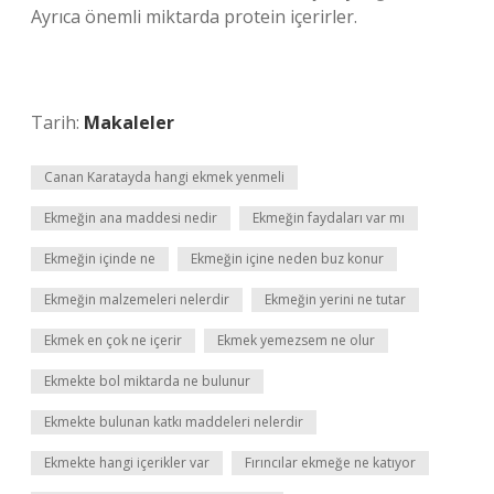
Ayrıca önemli miktarda protein içerirler.
Tarih:
Makaleler
Canan Karatayda hangi ekmek yenmeli
Ekmeğin ana maddesi nedir
Ekmeğin faydaları var mı
Ekmeğin içinde ne
Ekmeğin içine neden buz konur
Ekmeğin malzemeleri nelerdir
Ekmeğin yerini ne tutar
Ekmek en çok ne içerir
Ekmek yemezsem ne olur
Ekmekte bol miktarda ne bulunur
Ekmekte bulunan katkı maddeleri nelerdir
Ekmekte hangi içerikler var
Fırıncılar ekmeğe ne katıyor