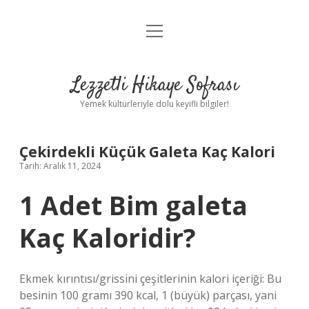
menüyü
Anasayfa
aç
Gizlilik Politikası
Lezzetli Hikaye Sofrası
Yasal Uyarı
Yemek kültürleriyle dolu keyifli bilgiler!
Hakkımızda
Çekirdekli Küçük Galeta Kaç Kalori
Tarih: Aralık 11, 2024
1 Adet Bim galeta
Kaç Kaloridir?
Ekmek kırıntısı/grissini çeşitlerinin kalori içeriği: Bu
besinin 100 gramı 390 kcal, 1 (büyük) parçası, yani