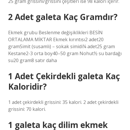
25 gram grissini/grissini çeşitleri ise 98 kalori içerir.
2 Adet galeta Kaç Gramdır?
Ekmek grubu Beslenme değişiklikleri BESİN
ORTALAMA MİKTAR Ekmek kırıntısı2 adet20
gramSimit (susamlı) – sokak simidi¼ adet25 gram
Kestane2-3 orta boy40–50 gram Nohut½ su bardağı
su20 gram8 satır daha
1 Adet Çekirdekli galeta Kaç
Kaloridir?
1 adet çekirdekli grissini: 35 kalori. 2 adet çekirdekli
grissini: 70 kalori.
1 galeta kaç dilim ekmek