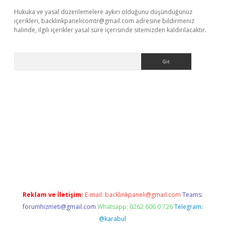
Hukuka ve yasal düzenlemelere aykırı olduğunu düşündüğünüz
içerikleri,
backlinkpanelicomtr@gmail.com
adresine bildirmeniz
halinde, ilgili içerikler yasal süre içerisinde sitemizden kaldırılacaktır.
Arama
iş
betexper.xyz
Reklam ve İletişim:
E-mail:
backlinkpaneli@gmail.com
Teams:
forumhizmeti@gmail.com
Whatsapp: 0262 606 0 726
Telegram:
@karabul