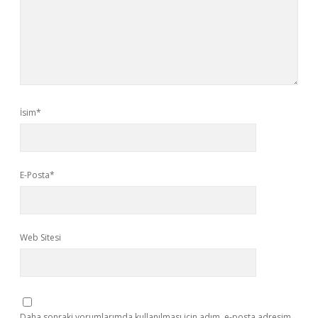
İsim*
E-Posta*
Web Sitesi
Daha sonraki yorumlarımda kullanılması için adım, e-posta adresim