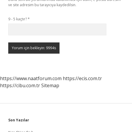
ve site adresim bu tarayıcıya kaydedilsin.
9 - 5 kaçtır?
*
https://www.naatforum.com
https://ecis.com.tr
https://cibu.com.tr
Sitemap
Sidebar
Son Yazılar