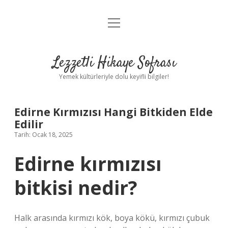
menüyü
Anasayfa
aç
Gizlilik Politikası
Lezzetli Hikaye Sofrası
Yasal Uyarı
Yemek kültürleriyle dolu keyifli bilgiler!
Hakkımızda
Edirne Kırmızısı Hangi Bitkiden Elde
Edilir
Tarih: Ocak 18, 2025
Edirne kırmızısı
bitkisi nedir?
Halk arasında kırmızı kök, boya kökü, kırmızı çubuk