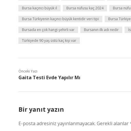
Bursa kaçıncı büyük il
Bursa nüfusu kaç 2024
Bursa nüfu
Bursa Türkiyenin kaçıncı büyük kentidir veri tipi
Bursa Türkiye
Bursada en çok hangi şehirli var
Bursanın ilk adı nedir
İ
Türkiyede 90 yaş üstü kaç kişi var
Önceki Yazı
Gaita Testi Evde Yapılır Mı
Bir yanıt yazın
E-posta adresiniz yayınlanmayacak.
Gerekli alanlar