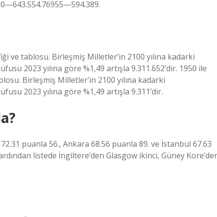
60—643.554.76955—594.389.
iği ve tablosu. Birleşmiş Milletler’in 2100 yılına kadarki
ı nüfusu 2023 yılına göre %1,49 artışla 9.311.652’dir. 1950 ile
blosu. Birleşmiş Milletler’in 2100 yılına kadarki
 nüfusu 2023 yılına göre %1,49 artışla 9.311’dir.
da?
2.31 puanla 56., Ankara 68.56 puanla 89. ve İstanbul 67.63
 ardından listede İngiltere’den Glasgow ikinci, Güney Kore’de