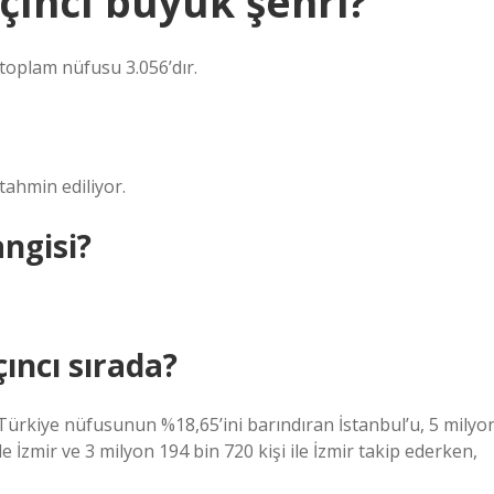
çıncı büyük şehri?
 toplam nüfusu 3.056’dır.
tahmin ediliyor.
angisi?
ıncı sırada?
 Türkiye nüfusunun %18,65’ini barındıran İstanbul’u, 5 milyo
le İzmir ve 3 milyon 194 bin 720 kişi ile İzmir takip ederken,