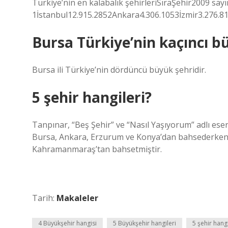
Türkiye’nin en kalabalık şehirleriSıraŞehir2009 say
1İstanbul12.915.2852Ankara4.306.1053İzmir3.276.8
Bursa Türkiye’nin kaçıncı bü
Bursa ili Türkiye’nin dördüncü büyük şehridir.
5 şehir hangileri?
Tanpınar, “Beş Şehir” ve “Nasıl Yaşıyorum” adlı eser
Bursa, Ankara, Erzurum ve Konya’dan bahsederken, “
Kahramanmaraş’tan bahsetmiştir.
Tarih:
Makaleler
4 Büyükşehir hangisi
5 Büyükşehir hangileri
5 şehir hangi