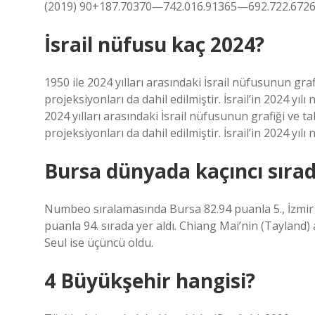
(2019) 90+187.70370—742.016.91365—692.722.672
İsrail nüfusu kaç 2024?
1950 ile 2024 yılları arasındaki İsrail nüfusunun graf
projeksiyonları da dahil edilmiştir. İsrail’in 2024 yıl
2024 yılları arasındaki İsrail nüfusunun grafiği ve ta
projeksiyonları da dahil edilmiştir. İsrail’in 2024 yılı
Bursa dünyada kaçıncı sıra
Numbeo sıralamasında Bursa 82.94 puanla 5., İzmir 7
puanla 94. sırada yer aldı. Chiang Mai’nin (Tayland)
Seul ise üçüncü oldu.
4 Büyükşehir hangisi?