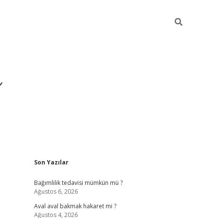
ı
Sidebar
Son Yazılar
betexper giriş
betexpe
Bağımlılık tedavisi mümkün mü ?
Ağustos 6, 2026
Aval aval bakmak hakaret mi ?
Ağustos 4, 2026