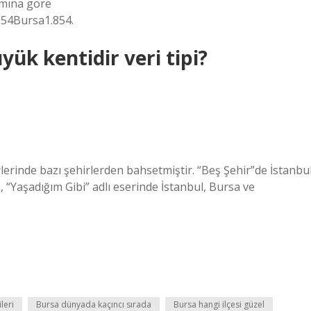
ımına göre
154Bursa1.854.
yük kentidir veri tipi?
lerinde bazı şehirlerden bahsetmiştir. “Beş Şehir”de İstanbul
Yaşadığım Gibi” adlı eserinde İstanbul, Bursa ve
leri
Bursa dünyada kaçıncı sırada
Bursa hangi ilçesi güzel