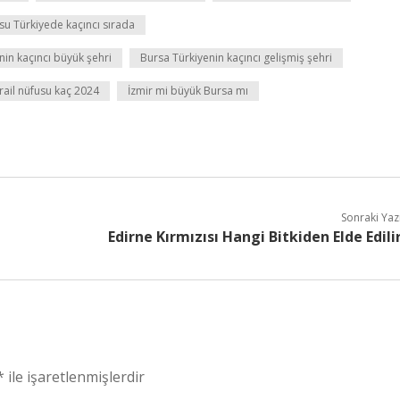
su Türkiyede kaçıncı sırada
nin kaçıncı büyük şehri
Bursa Türkiyenin kaçıncı gelişmiş şehri
srail nüfusu kaç 2024
İzmir mi büyük Bursa mı
Sonraki Yaz
Edirne Kırmızısı Hangi Bitkiden Elde Edili
*
ile işaretlenmişlerdir