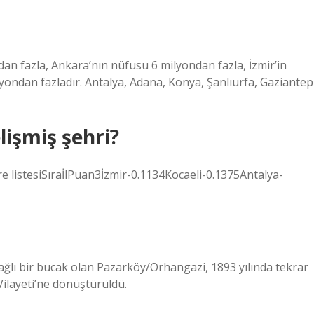
an fazla, Ankara’nın nüfusu 6 milyondan fazla, İzmir’in
yondan fazladır. Antalya, Adana, Konya, Şanlıurfa, Gaziantep
lişmiş şehri?
öre listesiSıraİlPuan3İzmir-0.1134Kocaeli-0.1375Antalya-
 bağlı bir bucak olan Pazarköy/Orhangazi, 1893 yılında tekrar
ilayeti’ne dönüştürüldü.