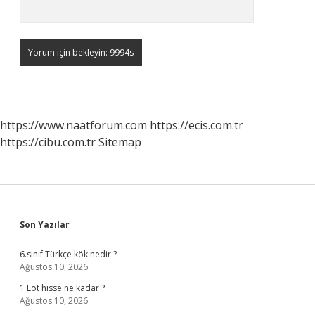
https://www.naatforum.com
https://ecis.com.tr
https://cibu.com.tr
Sitemap
Sidebar
Son Yazılar
6.sınıf Türkçe kök nedir ?
Ağustos 10, 2026
1 Lot hisse ne kadar ?
Ağustos 10, 2026