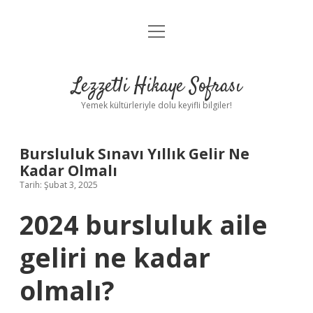
menüyü
Anasayfa
aç
Gizlilik Politikası
Lezzetli Hikaye Sofrası
Yasal Uyarı
Yemek kültürleriyle dolu keyifli bilgiler!
Hakkımızda
Bursluluk Sınavı Yıllık Gelir Ne
Kadar Olmalı
Tarih: Şubat 3, 2025
2024 bursluluk aile
geliri ne kadar
olmalı?