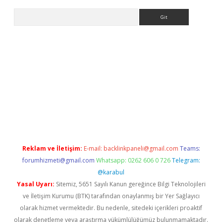
Arama
ş
betexper.xyz
Reklam ve İletişim:
E-mail:
backlinkpaneli@gmail.com
Teams:
forumhizmeti@gmail.com
Whatsapp: 0262 606 0 726
Telegram:
@karabul
Yasal Uyarı:
Sitemiz, 5651 Sayılı Kanun gereğince Bilgi Teknolojileri
ve İletişim Kurumu (BTK) tarafından onaylanmış bir Yer Sağlayıcı
olarak hizmet vermektedir. Bu nedenle, sitedeki içerikleri proaktif
olarak denetleme veya araştırma yükümlülüğümüz bulunmamaktadır.