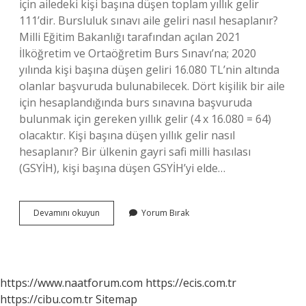
için ailedeki kişi başına düşen toplam yıllık gelir
111’dir. Bursluluk sınavı aile geliri nasıl hesaplanır?
Milli Eğitim Bakanlığı tarafından açılan 2021
İlköğretim ve Ortaöğretim Burs Sınavı’na; 2020
yılında kişi başına düşen geliri 16.080 TL’nin altında
olanlar başvuruda bulunabilecek. Dört kişilik bir aile
için hesaplandığında burs sınavına başvuruda
bulunmak için gereken yıllık gelir (4 x 16.080 = 64)
olacaktır. Kişi başına düşen yıllık gelir nasıl
hesaplanır? Bir ülkenin gayri safi milli hasılası
(GSYİH), kişi başına düşen GSYİH’yi elde…
Bursluluk
Devamını okuyun
Yorum Bırak
Sınavı
Yıllık
Gelir
Ne
Kadar
https://www.naatforum.com
https://ecis.com.tr
Olmalı
https://cibu.com.tr
Sitemap