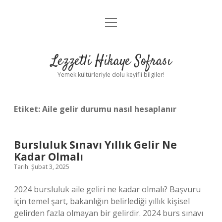
menüyü
Anasayfa
aç
Gizlilik Politikası
Lezzetli Hikaye Sofrası
Yasal Uyarı
Yemek kültürleriyle dolu keyifli bilgiler!
Hakkımızda
Etiket:
Aile gelir durumu nasıl hesaplanır
Bursluluk Sınavı Yıllık Gelir Ne
Kadar Olmalı
Tarih: Şubat 3, 2025
2024 bursluluk aile geliri ne kadar olmalı? Başvuru
için temel şart, bakanlığın belirlediği yıllık kişisel
gelirden fazla olmayan bir gelirdir. 2024 burs sınavı