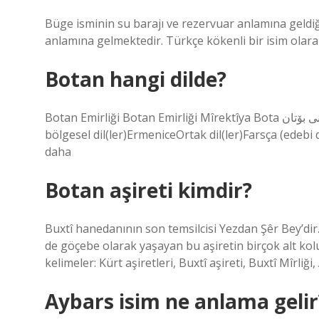
Büge isminin su barajı ve rezervuar anlamına geldiği
anlamına gelmektedir. Türkçe kökenli bir isim olara
Botan hangi dilde?
Botan Emirliği Botan Emirliği Mîrektîya Bota میرنشینی بۆتان (Kürtçe)Başkent CizreResmi dil(ler)KürtçeTanınmış
bölgesel dil(ler)ErmeniceOrtak dil(ler)Farsça (edebi 
daha
Botan aşireti kimdir?
Buxtî hanedanının son temsilcisi Yezdan Şêr Bey’dir
de göçebe olarak yaşayan bu aşiretin birçok alt kolu
kelimeler: Kürt aşiretleri, Buxtî aşireti, Buxtî Mîrliği,
Aybars isim ne anlama gelir