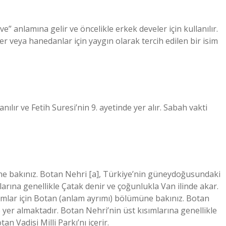
” anlamına gelir ve öncelikle erkek develer için kullanılır.
r veya hanedanlar için yaygın olarak tercih edilen bir isim
lır ve Fetih Suresi’nin 9. ayetinde yer alır. Sabah vakti
ne bakınız. Botan Nehri [a], Türkiye’nin güneydoğusundaki
mlarına genellikle Çatak denir ve çoğunlukla Van ilinde akar.
lanımlar için Botan (anlam ayrımı) bölümüne bakınız. Botan
 yer almaktadır. Botan Nehri’nin üst kısımlarına genellikle
n Vadisi Milli Parkı’nı içerir.