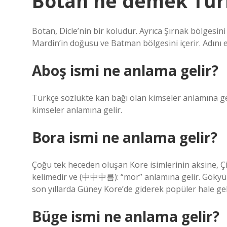
Botan ne demek Tür
Botan, Dicle’nin bir koludur. Ayrıca Şırnak bölgesini 
Mardin’in doğusu ve Batman bölgesini içerir. Adını e
Aboş ismi ne anlama gelir?
Türkçe sözlükte kan bağı olan kimseler anlamına gelir
kimseler anlamına gelir.
Bora ismi ne anlama gelir?
Çoğu tek heceden oluşan Kore isimlerinin aksine, Çin
kelimedir ve (中中中름): “mor” anlamına gelir. Gökyüzü”)
son yıllarda Güney Kore’de giderek popüler hale gel
Büge ismi ne anlama gelir?