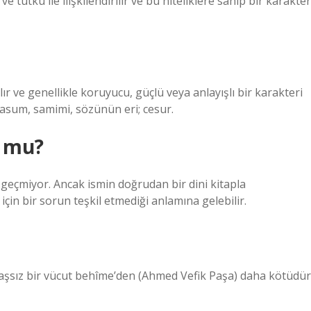
ve tutku ile ilişkilendirilir ve bu niteliklere sahip bir karakter
r ve genellikle koruyucu, güçlü veya anlayışlı bir karakteri
masum, samimi, sözünün eri; cesur.
r mu?
 geçmiyor. Ancak ismin doğrudan bir dini kitapla
 için bir sorun teşkil etmediği anlamına gelebilir.
öyle başsız bir vücut behîme’den (Ahmed Vefik Paşa) daha kötüdür