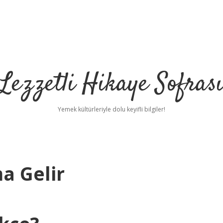
Lezzetli Hikaye Sofras
Yemek kültürleriyle dolu keyifli bilgiler!
a Gelir