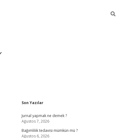
ı
Sidebar
Son Yazılar
betexper giriş
betexp
Jurnal yapmak ne demek ?
Ağustos 7, 2026
Bağımlılık tedavisi mümkün mü ?
Ağustos 6, 2026