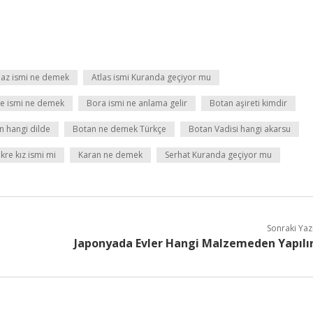
laz ismi ne demek
Atlas ismi Kuranda geçiyor mu
e ismi ne demek
Bora ismi ne anlama gelir
Botan aşireti kimdir
n hangi dilde
Botan ne demek Türkçe
Botan Vadisi hangi akarsu
kre kız ismi mi
Karan ne demek
Serhat Kuranda geçiyor mu
Sonraki Yaz
Japonyada Evler Hangi Malzemeden Yapılı