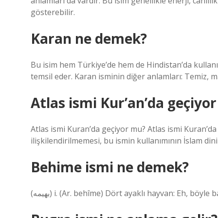
anlamları da vardır. Bu isim genellikle enerji, canlılık 
gösterebilir.
Karan ne demek?
Bu isim hem Türkiye’de hem de Hindistan’da kullanılı
temsil eder. Karan isminin diğer anlamları: Temiz, 
Atlas ismi Kur’an’da geçiyo
Atlas ismi Kuran’da geçiyor mu? Atlas ismi Kuran’da
ilişkilendirilmemesi, bu ismin kullanımının İslam dini
Behime ismi ne demek?
(ﺑﻬﻴﻤﻪ) i. (Ar. behîme) Dört ayaklı hayvan: Eh, b