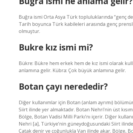
Bugra ismi ne anlama gelir?
Buğra ismi Orta Asya Türk topluluklarında “genç deve
Tarih boyunca Türk kabileleri arasında genç prensle
olmuştur.
Bukre kız ismi mi?
Bükre: Bükre hem erkek hem de kız ismi olarak kullanı
anlamına gelir. Kübra: Çok büyük anlamına gelir.
Botan çayı nerededir?
Diğer kullanımlar için Botan (anlam ayrımı) bölümü
Siirt ilinde yer almaktadır. Botan Nehri’nin üst kısı
Bölge, Botan Vadisi Milli Parkı’nı içerir. Diğer kul
Nehri [a], Türkiye’nin güneydoğusundaki Siirt ilinde
Çatak denir ve çoğunlukla Van ilinde akar. Bölge, Bota