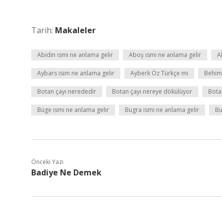
Tarih:
Makaleler
Abidin ismi ne anlama gelir
Aboş ismi ne anlama gelir
A
Aybars isim ne anlama gelir
Ayberk Öz Türkçe mi
Behim
Botan çayı nerededir
Botan çayı nereye dökülüyor
Bota
Büge ismi ne anlama gelir
Bugra ismi ne anlama gelir
Bu
Önceki Yazı
Badiye Ne Demek