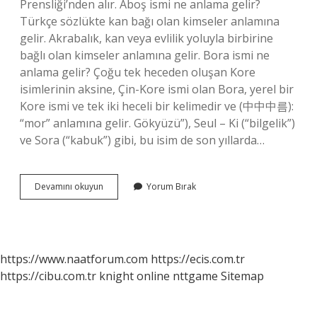
Prensliği’nden alır. Aboş ismi ne anlama gelir?
Türkçe sözlükte kan bağı olan kimseler anlamına
gelir. Akrabalık, kan veya evlilik yoluyla birbirine
bağlı olan kimseler anlamına gelir. Bora ismi ne
anlama gelir? Çoğu tek heceden oluşan Kore
isimlerinin aksine, Çin-Kore ismi olan Bora, yerel bir
Kore ismi ve tek iki heceli bir kelimedir ve (中中中름):
“mor” anlamına gelir. Gökyüzü”), Seul – Ki (“bilgelik”)
ve Sora (“kabuk”) gibi, bu isim de son yıllarda…
Botan
Devamını okuyun
Yorum Bırak
Ismi
Ne
Anlama
Gelir
https://www.naatforum.com
https://ecis.com.tr
https://cibu.com.tr
knight online
nttgame
Sitemap