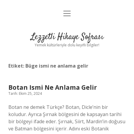
menüyü
Anasayfa
aç
Gizlilik Politikası
Lezzetli Hikaye Sofrası
Yasal Uyarı
Yemek kültürleriyle dolu keyifli bilgiler!
Hakkımızda
Etiket:
Büge ismi ne anlama gelir
Botan Ismi Ne Anlama Gelir
Tarih: Ekim 25, 2024
Botan ne demek Türkçe? Botan, Dicle’nin bir
koludur. Ayrıca Şırnak bölgesini de kapsayan tarihi
bir bölgeyi ifade eder. Şırnak, Siirt, Mardin’in doğusu
ve Batman bölgesini içerir. Adını eski Botanik