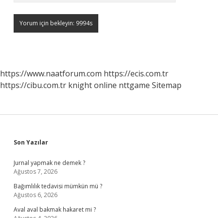
https://www.naatforum.com
https://ecis.com.tr
https://cibu.com.tr
knight online
nttgame
Sitemap
Sidebar
Son Yazılar
Jurnal yapmak ne demek ?
Ağustos 7, 2026
Bağımlılık tedavisi mümkün mü ?
Ağustos 6, 2026
Aval aval bakmak hakaret mi ?