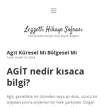
menüyü
Anasayfa
aç
Gizlilik Politikası
Lezzetli Hikaye Sofrası
Yasal Uyarı
Yemek kültürleriyle dolu keyifli bilgiler!
Hakkımızda
Agit Küresel Mi Bölgesel Mi
Tarih: Aralık 19, 2024
AGİT nedir kısaca
bilgi?
Ağıt, genellikle bir ölümden veya acı dolu, üzücü bir
olaydan sonra söylenen bir halk şarkısıdır. Doğal