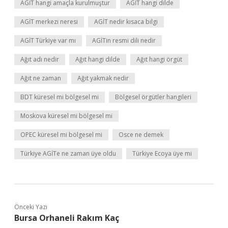
AGİT hangi amaçla kurulmuştur
AGİT hangi dilde
AGİT merkezi neresi
AGİT nedir kısaca bilgi
AGİT Türkiye var mı
AGİTin resmi dili nedir
Ağıt adı nedir
Ağıt hangi dilde
Ağıt hangi örgüt
Ağıt ne zaman
Ağıt yakmak nedir
BDT küresel mi bölgesel mi
Bölgesel örgütler hangileri
Moskova küresel mi bölgesel mi
OPEC küresel mi bölgesel mi
Osce ne demek
Türkiye AGİTe ne zaman üye oldu
Türkiye Ecoya üye mi
Önceki Yazı
Bursa Orhaneli Rakım Kaç