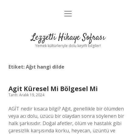
menüyü
Anasayfa
aç
Gizlilik Politikası
Lezzetli Hikaye Sofrası
Yasal Uyarı
Yemek kültürleriyle dolu keyifli bilgiler!
Hakkımızda
Etiket:
Ağıt hangi dilde
Agit Küresel Mi Bölgesel Mi
Tarih: Aralık 19, 2024
AGİT nedir kısaca bilgi? Ağıt, genellikle bir ölümden
veya acı dolu, üzücü bir olaydan sonra söylenen bir
halk şarkısıdır. Doğal afetler, ölüm ve hastalık gibi
çaresizlik karşısında korku, heyecan, üzüntü ve