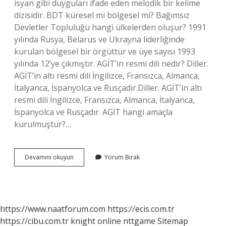
isyan gibi duyguları ifade eden melodik bir kelime
dizisidir. BDT küresel mi bölgesel mi? Bağımsız
Devletler Topluluğu hangi ülkelerden oluşur? 1991
yılında Rusya, Belarus ve Ukrayna liderliğinde
kurulan bölgesel bir örgüttür ve üye sayısı 1993
yılında 12’ye çıkmıştır. AGİT’in resmi dili nedir? Diller.
AGİT’in altı resmi dili İngilizce, Fransızca, Almanca,
İtalyanca, İspanyolca ve Rusçadır.Diller. AGİT’in altı
resmi dili İngilizce, Fransızca, Almanca, İtalyanca,
İspanyolca ve Rusçadır. AGİT hangi amaçla
kurulmuştur?…
Agit
Devamını okuyun
Yorum Bırak
Küresel
Mi
Bölgesel
Mi
https://www.naatforum.com
https://ecis.com.tr
https://cibu.com.tr
knight online
nttgame
Sitemap