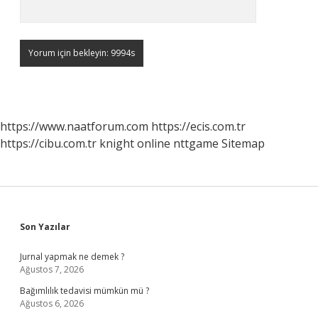
https://www.naatforum.com
https://ecis.com.tr
https://cibu.com.tr
knight online
nttgame
Sitemap
Sidebar
Son Yazılar
Jurnal yapmak ne demek ?
Ağustos 7, 2026
Bağımlılık tedavisi mümkün mü ?
Ağustos 6, 2026