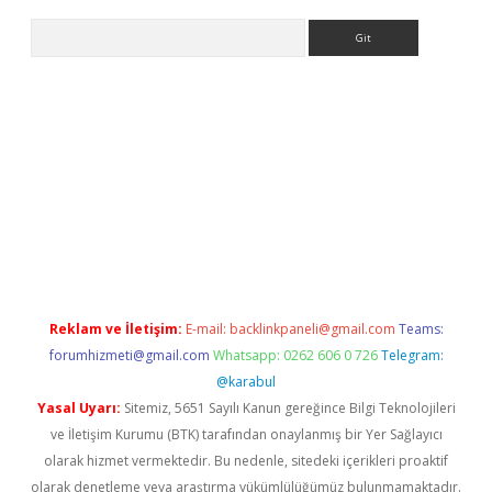
Arama
exper.xyz
Reklam ve İletişim:
E-mail:
backlinkpaneli@gmail.com
Teams:
forumhizmeti@gmail.com
Whatsapp: 0262 606 0 726
Telegram:
@karabul
Yasal Uyarı:
Sitemiz, 5651 Sayılı Kanun gereğince Bilgi Teknolojileri
ve İletişim Kurumu (BTK) tarafından onaylanmış bir Yer Sağlayıcı
olarak hizmet vermektedir. Bu nedenle, sitedeki içerikleri proaktif
olarak denetleme veya araştırma yükümlülüğümüz bulunmamaktadır.