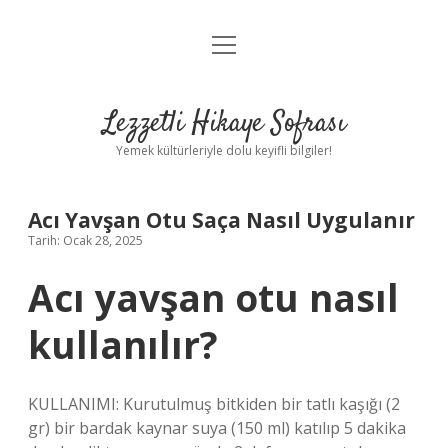
menüyü
Anasayfa
aç
Gizlilik Politikası
Lezzetli Hikaye Sofrası
Yasal Uyarı
Yemek kültürleriyle dolu keyifli bilgiler!
Hakkımızda
Acı Yavşan Otu Saça Nasıl Uygulanır
Tarih: Ocak 28, 2025
Acı yavşan otu nasıl
kullanılır?
KULLANIMI: Kurutulmuş bitkiden bir tatlı kaşığı (2
gr) bir bardak kaynar suya (150 ml) katılıp 5 dakika