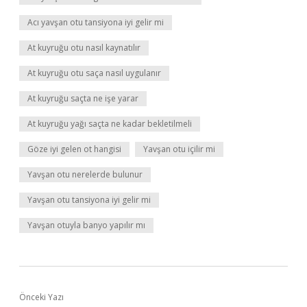
Acı yavşan otu tansiyona iyi gelir mi
At kuyruğu otu nasıl kaynatılır
At kuyruğu otu saça nasıl uygulanır
At kuyruğu saçta ne işe yarar
At kuyruğu yağı saçta ne kadar bekletilmeli
Göze iyi gelen ot hangisi
Yavşan otu içilir mi
Yavşan otu nerelerde bulunur
Yavşan otu tansiyona iyi gelir mi
Yavşan otuyla banyo yapılır mı
Önceki Yazı