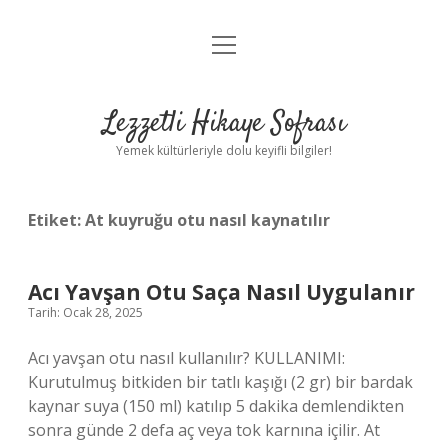
menüyü
Anasayfa
aç
Gizlilik Politikası
Lezzetli Hikaye Sofrası
Yasal Uyarı
Yemek kültürleriyle dolu keyifli bilgiler!
Hakkımızda
Etiket:
At kuyruğu otu nasıl kaynatılır
Acı Yavşan Otu Saça Nasıl Uygulanır
Tarih: Ocak 28, 2025
Acı yavşan otu nasıl kullanılır? KULLANIMI:
Kurutulmuş bitkiden bir tatlı kaşığı (2 gr) bir bardak
kaynar suya (150 ml) katılıp 5 dakika demlendikten
sonra günde 2 defa aç veya tok karnına içilir. At