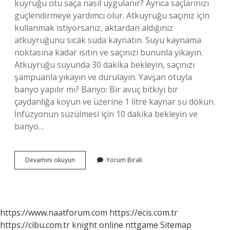
kuyruğu otu saça nasıl uygulanır? Ayrıca saçlarınızı
güçlendirmeye yardımcı olur. Atkuyruğu saçınız için
kullanmak istiyorsanız, aktardan aldığınız
atkuyruğunu sıcak suda kaynatın. Suyu kaynama
noktasına kadar ısıtın ve saçınızı bununla yıkayın.
Atkuyruğu suyunda 30 dakika bekleyin, saçınızı
şampuanla yıkayın ve durulayın. Yavşan otuyla
banyo yapılır mı? Banyo: Bir avuç bitkiyi bir
çaydanlığa koyun ve üzerine 1 litre kaynar su dökün.
İnfüzyonun süzülmesi için 10 dakika bekleyin ve
banyo…
Acı
Devamını okuyun
Yorum Bırak
Yavşan
Otu
Saça
Nasıl
Uygulanır
https://www.naatforum.com
https://ecis.com.tr
https://cibu.com.tr
knight online
nttgame
Sitemap