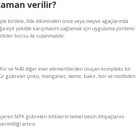
zaman verilir?
e birlikte, fide dikiminden önce veya meyve ağaçlarında
ğa eşit şekilde karışmasını sağlamak için uygulama yöntemi
kiler bol su ile sulanmalıdır.
for ve %40 diğer eser elementlerden oluşan kompleks bir
tür gübreler çinko, manganez, demir, bakır, bor ve molibden
çeren NPK gübreleri bitkilerin temel besin ihtiyaçlarını
imliliği artırır.