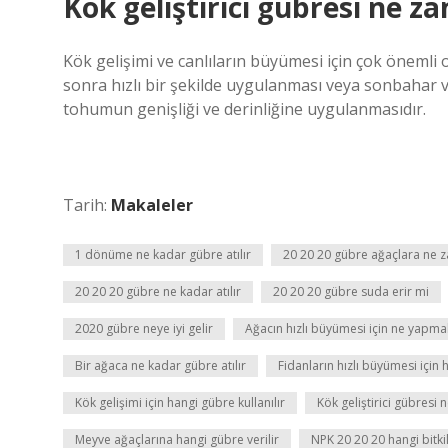
Kök geliştirici gübresi ne za
Kök gelişimi ve canlıların büyümesi için çok öneml
sonra hızlı bir şekilde uygulanması veya sonbahar 
tohumun genişliği ve derinliğine uygulanmasıdır.
Tarih:
Makaleler
1 dönüme ne kadar gübre atılır
20 20 20 gübre ağaçlara ne z
20 20 20 gübre ne kadar atılır
20 20 20 gübre suda erir mi
2020 gübre neye iyi gelir
Ağacın hızlı büyümesi için ne yapmal
Bir ağaca ne kadar gübre atılır
Fidanların hızlı büyümesi için 
Kök gelişimi için hangi gübre kullanılır
Kök geliştirici gübresi 
Meyve ağaçlarına hangi gübre verilir
NPK 20 20 20 hangi bitkil