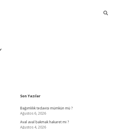
ı
Sidebar
Son Yazılar
betexper giriş
betexpe
Bağımlılık tedavisi mümkün mü ?
Ağustos 6, 2026
Aval aval bakmak hakaret mi ?
Ağustos 4, 2026