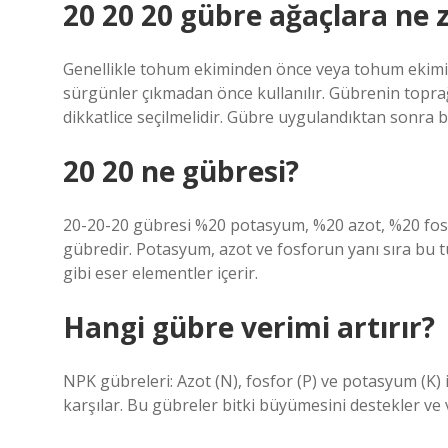
20 20 20 gübre ağaçlara ne 
Genellikle tohum ekiminden önce veya tohum ekimiyl
sürgünler çıkmadan önce kullanılır. Gübrenin topra
dikkatlice seçilmelidir. Gübre uygulandıktan sonra bit
20 20 ne gübresi?
20-20-20 gübresi %20 potasyum, %20 azot, %20 fos
gübredir. Potasyum, azot ve fosforun yanı sıra bu 
gibi eser elementler içerir.
Hangi gübre verimi artırır?
NPK gübreleri: Azot (N), fosfor (P) ve potasyum (K) i
karşılar. Bu gübreler bitki büyümesini destekler ve ver