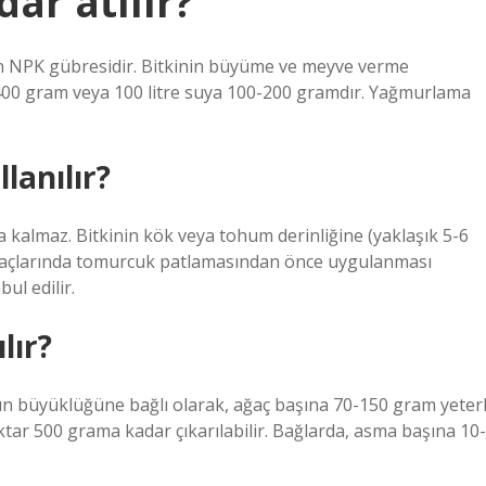
ar atılır?
en NPK gübresidir. Bitkinin büyüme ve meyve verme
0 gram veya 100 litre suya 100-200 gramdır. Yağmurlama
lanılır?
 kalmaz. Bitkinin kök veya tohum derinliğine (yaklaşık 5-6
ağaçlarında tomurcuk patlamasından önce uygulanması
ul edilir.
lır?
n büyüklüğüne bağlı olarak, ağaç başına 70-150 gram yeterl
iktar 500 grama kadar çıkarılabilir. Bağlarda, asma başına 10-