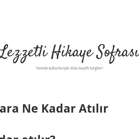
Lezzetli Hikaye Sofras
Yemek kültürleriyle dolu keyifli bilgiler!
ara Ne Kadar Atılır