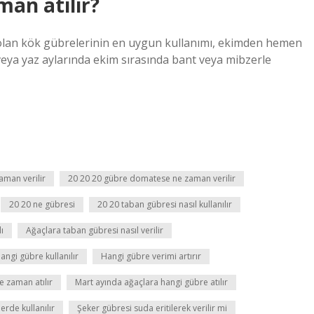
man atılır?
i olan kök gübrelerinin en uygun kullanımı, ekimden hemen
veya yaz aylarında ekim sırasında bant veya mibzerle
aman verilir
20 20 20 gübre domatese ne zaman verilir
20 20 ne gübresi
20 20 taban gübresi nasıl kullanılır
ı
Ağaçlara taban gübresi nasıl verilir
hangi gübre kullanılır
Hangi gübre verimi artırır
ne zaman atılır
Mart ayında ağaçlara hangi gübre atılır
erde kullanılır
Şeker gübresi suda eritilerek verilir mi