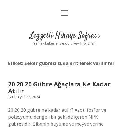
menüyü
Anasayfa
aç
Gizlilik Politikası
Lezzetli Hikaye Sofrası
Yasal Uyarı
Yemek kültürleriyle dolu keyifli bilgiler!
Hakkımızda
Etiket:
Şeker gübresi suda eritilerek verilir mi
20 20 20 Gübre Ağaçlara Ne Kadar
Atılır
Tarih: Eylül 22, 2024
20 20 20 gübre ne kadar atılır? Azot, fosfor ve
potasyumu dengeli bir şekilde içeren NPK
gübresidir. Bitkinin büyüme ve meyve verme