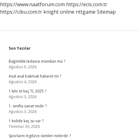
Ne
https://www.naatforum.com
https://ecis.com.tr
Kadar
https://cibu.com.tr
knight online
nttgame
Sitemap
Atılır
Sidebar
Son Yazılar
Bağımlılık tedavisi mümkün mü ?
Ağustos 6, 2026
Aval aval bakmak hakaret mi ?
Ağustos 4, 2026
1 kilo et kaç TL 2025 ?
Ağustos 3, 2026
1. sınıfta sanat nedir ?
Ağustos 3, 2026
1 kolide kaç su var ?
Temmuz 30, 2026
Sporların İngilizce isimleri nelerdir ?