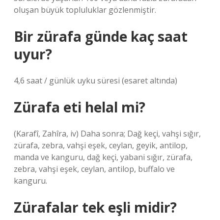
oluşan büyük topluluklar gözlenmiştir.
Bir zürafa günde kaç saat
uyur?
4,6 saat / günlük uyku süresi (esaret altında)
Zürafa eti helal mi?
(Karafî, Zahîra, iv) Daha sonra; Dağ keçi, vahşi sığır,
zürafa, zebra, vahşi eşek, ceylan, geyik, antilop,
manda ve kanguru, dağ keçi, yabani sığır, zürafa,
zebra, vahşi eşek, ceylan, antilop, buffalo ve
kanguru.
Zürafalar tek eşli midir?