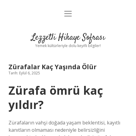
menüyü
Anasayfa
aç
Gizlilik Politikası
Lezzetli Hikaye Sofrası
Yasal Uyarı
Yemek kültürleriyle dolu keyifli bilgiler!
Hakkımızda
Zürafalar Kaç Yaşında Ölür
Tarih: Eylül 6, 2025
Zürafa ömrü kaç
yıldır?
Zürafaların vahşi doğada yaşam beklentisi, kayıtlı
kanıtların olmaması nedeniyle belirsizliğini