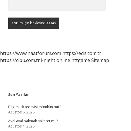
https://www.naatforum.com
https://ecis.com.tr
https://cibu.com.tr
knight online
nttgame
Sitemap
Sidebar
Son Yazılar
Bağımlılık tedavisi mümkün mü ?
Ağustos 6, 2026
Aval aval bakmak hakaret mi ?
Ağustos 4, 2026