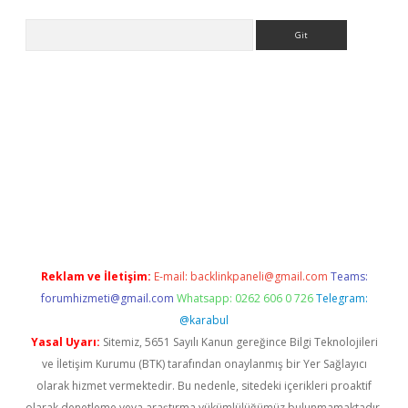
Arama
etexper.xyz
Reklam ve İletişim:
E-mail:
backlinkpaneli@gmail.com
Teams:
forumhizmeti@gmail.com
Whatsapp: 0262 606 0 726
Telegram:
@karabul
Yasal Uyarı:
Sitemiz, 5651 Sayılı Kanun gereğince Bilgi Teknolojileri
ve İletişim Kurumu (BTK) tarafından onaylanmış bir Yer Sağlayıcı
olarak hizmet vermektedir. Bu nedenle, sitedeki içerikleri proaktif
olarak denetleme veya araştırma yükümlülüğümüz bulunmamaktadır.