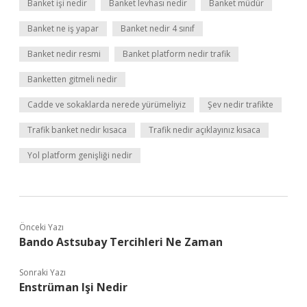
Banket işi nedir
Banket levhası nedir
Banket müdür
Banket ne iş yapar
Banket nedir 4 sınıf
Banket nedir resmi
Banket platform nedir trafik
Banketten gitmeli nedir
Cadde ve sokaklarda nerede yürümeliyiz
Şev nedir trafikte
Trafik banket nedir kısaca
Trafik nedir açıklayınız kısaca
Yol platform genişliği nedir
Önceki Yazı
Bando Astsubay Tercihleri Ne Zaman
Sonraki Yazı
Enstrüman Işi Nedir