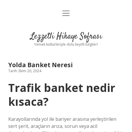
menüyü
Anasayfa
aç
Gizlilik Politikası
Lezzetli Hikaye Sofrası
Yasal Uyarı
Yemek kültürleriyle dolu keyifli bilgiler!
Hakkımızda
Yolda Banket Neresi
Tarih: Ekim 20, 2024
Trafik banket nedir
kısaca?
Karayollarında yol ile bariyer arasına yerleştirilen
sert şerit, araçların arıza, sorun veya acil