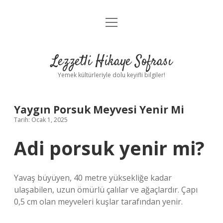
menüyü
Anasayfa
aç
Gizlilik Politikası
Lezzetli Hikaye Sofrası
Yasal Uyarı
Yemek kültürleriyle dolu keyifli bilgiler!
Hakkımızda
Yaygın Porsuk Meyvesi Yenir Mi
Tarih: Ocak 1, 2025
Adi porsuk yenir mi?
Yavaş büyüyen, 40 metre yüksekliğe kadar
ulaşabilen, uzun ömürlü çalılar ve ağaçlardır. Çapı
0,5 cm olan meyveleri kuşlar tarafından yenir.