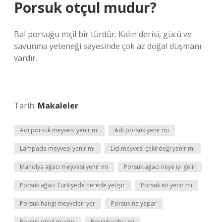
Porsuk otçul mudur?
Bal porsuğu etçil bir türdür. Kalın derisi, gücü ve
savunma yeteneği sayesinde çok az doğal düşmanı
vardır.
Tarih:
Makaleler
Adi porsuk meyvesi yenir mi
Adi porsuk yenir mi
Lampada meyvesi yenir mi
Liçi meyvesi çekirdeği yenir mi
Manolya ağacı meyvesi yenir mi
Porsuk ağacı neye iyi gelir
Porsuk ağacı Türkiyede nerede yetişir
Porsuk eti yenir mi
Porsuk hangi meyveleri yer
Porsuk ne yapar
Porsuk otçul mudur
Porsuk vahşi mi