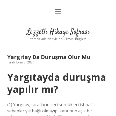
menüyü
Anasayfa
aç
Gizlilik Politikası
Lezzetli Hikaye Sofrası
Yasal Uyarı
Yemek kültürleriyle dolu keyifli bilgiler!
Hakkımızda
Yargıtay Da Duruşma Olur Mu
Tarih: Ekim 7, 2024
Yargıtayda duruşma
yapılır mı?
(1) Yargıtay, tarafların ileri sürdükleri istinaf
sebepleriyle bağlı olmayıp, kanunun açık bir