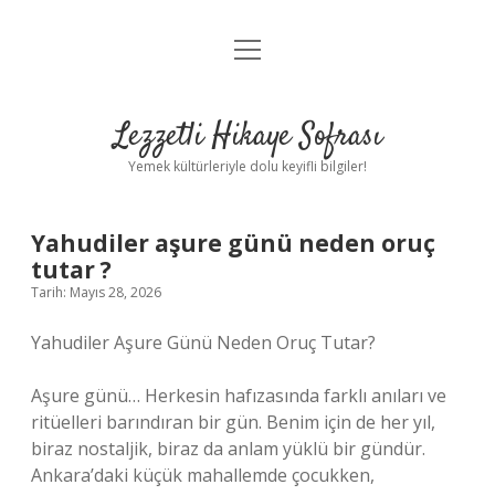
menüyü
Anasayfa
aç
Gizlilik Politikası
Lezzetli Hikaye Sofrası
Yasal Uyarı
Yemek kültürleriyle dolu keyifli bilgiler!
Hakkımızda
Yahudiler aşure günü neden oruç
tutar ?
Tarih: Mayıs 28, 2026
Yahudiler Aşure Günü Neden Oruç Tutar?
Aşure günü… Herkesin hafızasında farklı anıları ve
ritüelleri barındıran bir gün. Benim için de her yıl,
biraz nostaljik, biraz da anlam yüklü bir gündür.
Ankara’daki küçük mahallemde çocukken,