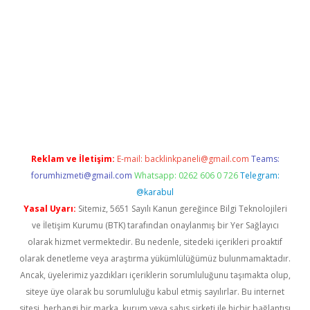
riş
betexper.xyz
Reklam ve İletişim:
E-mail:
backlinkpaneli@gmail.com
Teams:
forumhizmeti@gmail.com
Whatsapp: 0262 606 0 726
Telegram:
@karabul
Yasal Uyarı:
Sitemiz, 5651 Sayılı Kanun gereğince Bilgi Teknolojileri
ve İletişim Kurumu (BTK) tarafından onaylanmış bir Yer Sağlayıcı
olarak hizmet vermektedir. Bu nedenle, sitedeki içerikleri proaktif
olarak denetleme veya araştırma yükümlülüğümüz bulunmamaktadır.
Ancak, üyelerimiz yazdıkları içeriklerin sorumluluğunu taşımakta olup,
siteye üye olarak bu sorumluluğu kabul etmiş sayılırlar. Bu internet
sitesi, herhangi bir marka, kurum veya şahıs şirketi ile hiçbir bağlantısı