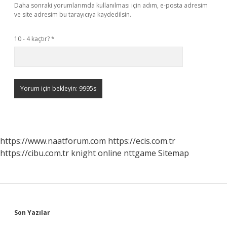
Daha sonraki yorumlarımda kullanılması için adım, e-posta adresim
ve site adresim bu tarayıcıya kaydedilsin.
10 - 4 kaçtır?
*
https://www.naatforum.com
https://ecis.com.tr
https://cibu.com.tr
knight online
nttgame
Sitemap
Sidebar
Son Yazılar