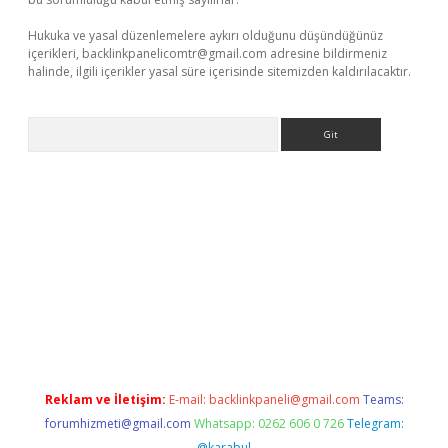
Hukuka ve yasal düzenlemelere aykırı olduğunu düşündüğünüz
içerikleri,
backlinkpanelicomtr@gmail.com
adresine bildirmeniz
halinde, ilgili içerikler yasal süre içerisinde sitemizden kaldırılacaktır.
Arama
riş
betexper.xyz
Reklam ve İletişim:
E-mail:
backlinkpaneli@gmail.com
Teams:
forumhizmeti@gmail.com
Whatsapp: 0262 606 0 726
Telegram:
@karabul