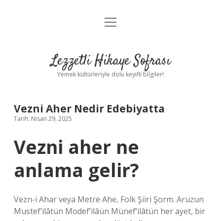
menüyü
Anasayfa
aç
Gizlilik Politikası
Lezzetli Hikaye Sofrası
Yasal Uyarı
Yemek kültürleriyle dolu keyifli bilgiler!
Hakkımızda
Vezni Aher Nedir Edebiyatta
Tarih: Nisan 29, 2025
Vezni aher ne
anlama gelir?
Vezn-i Ahar veya Metre Ahe, Folk Şiiri Şorm. Aruzun
Mustef’ilâtün Modef’ilâün Münef’ilâtün her ayet, bir