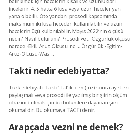
belirlemek için hecelerin kısalık ve uzunlukları
incelenir. 4, 5 hatta 6 kısa veya uzun heceler yan
yana olabilir. Öte yandan, prosodi kapsamında
maksimum iki kısa heceden kullanılabilir ve uzun
hecelerin üçü kullanılabilir. Mayıs 2022’nin ölçüsü
nedir? Nasıl bulurum? Prosodi ve … Özgürlük ölçüsü
nerede ›Ekil› Aruz-Olcusu-ne … Özgürlük ›Eğitim›
Aruz-Olcusu-Was …
Takti nedir edebiyatta?
Türk edebiyatı. Taktî ‘Taf’ile’den (Juz) sonra ayetleri
paylaşmalı veya prosodi ile yazılmış bir şiirin ölçüm
cihazını bulmak için bu bölümlere dayanan şiiri
okumalıdır. Bu okumaya TACTî denir.
Arapçada vezni ne demek?