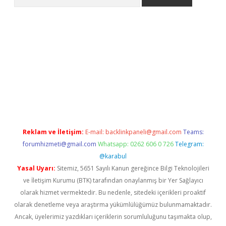
betexper.xyz
Reklam ve İletişim:
E-mail:
backlinkpaneli@gmail.com
Teams:
forumhizmeti@gmail.com
Whatsapp: 0262 606 0 726
Telegram:
@karabul
Yasal Uyarı:
Sitemiz, 5651 Sayılı Kanun gereğince Bilgi Teknolojileri
ve İletişim Kurumu (BTK) tarafından onaylanmış bir Yer Sağlayıcı
olarak hizmet vermektedir. Bu nedenle, sitedeki içerikleri proaktif
olarak denetleme veya araştırma yükümlülüğümüz bulunmamaktadır.
Ancak, üyelerimiz yazdıkları içeriklerin sorumluluğunu taşımakta olup,