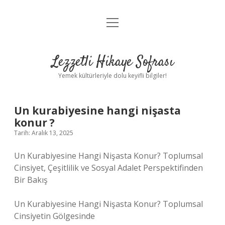
menüyü
Anasayfa
aç
Gizlilik Politikası
Lezzetli Hikaye Sofrası
Yasal Uyarı
Yemek kültürleriyle dolu keyifli bilgiler!
Hakkımızda
Un kurabiyesine hangi nişasta
konur ?
Tarih: Aralık 13, 2025
Un Kurabiyesine Hangi Nişasta Konur? Toplumsal
Cinsiyet, Çeşitlilik ve Sosyal Adalet Perspektifinden
Bir Bakış
Un Kurabiyesine Hangi Nişasta Konur? Toplumsal
Cinsiyetin Gölgesinde