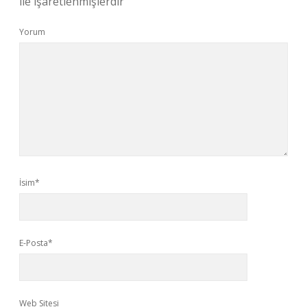
ile işaretlenmişlerdir
Yorum
İsim*
E-Posta*
Web Sitesi