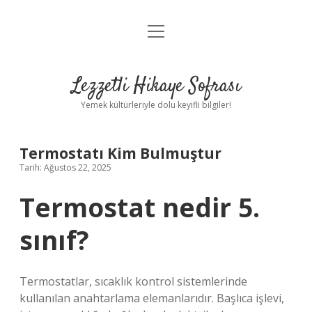
menüyü
Anasayfa
aç
Gizlilik Politikası
Lezzetli Hikaye Sofrası
Yasal Uyarı
Yemek kültürleriyle dolu keyifli bilgiler!
Hakkımızda
Termostatı Kim Bulmuştur
Tarih: Ağustos 22, 2025
Termostat nedir 5.
sınıf?
Termostatlar, sıcaklık kontrol sistemlerinde
kullanılan anahtarlama elemanlarıdır. Başlıca işlevi,