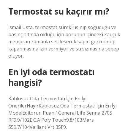
Termostat su kaçırır mı?
İsmail Usta, termostat sürekli ısınıp soğuduğu ve
basınç altında olduğu için borunun içindeki kauçuk
membran zamanla sertleşerek sapın geri dönüp
kapanmasına izin vermiyor ve su sızmasına sebep
oluyor.
En iyi oda termostatı
hangisi?
Kablosuz Oda Termostatı İçin En İyi
ÖnerilerHayırKablosuz Oda Termostatı İçin En İyi
ModelEditörün Puanı1General Life Senna 270S
RF9.9/102E.C.A Poly Touch9.8/103Mars
S59.7/104Vaillant Vrt 35F9.